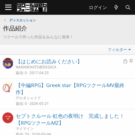
ログイン
ディスカッション
作品紹介
ツクールで作った作品をみんなに発表！
フィルター
ロ
【はじめにお読みください】
ッ
NAKANOHITO@DEGICA
返信
0
2017-04-25
ク
中
【中編RPG】Greek star【RPGツクールMV最終
作】
デルタシェイド
返信
0
2026-05-21
セプトクルール 虹色の夜明け 完成しました！
マ
【RPGツクールMZ】
マイマイン
返信
33
2026-05-04