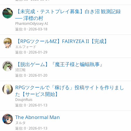
【未完成・テストプレイ募集】白き沼 観測記録
── 澪標の村
PhantomOdyssey AI
返信
0
2026-03-18
【RPGツクールMZ】FAIRYZEA II【完成】
エルフォード
返信
0
2026-01-29
【脱出ゲーム】『魔王子様と蝙蝠執事』
沼江蛙
返信
0
2026-01-20
RPGツクールで「稼げる」投稿サイトを作りまし
た【サービス開始】
DoujinRuis
返信
0
2026-01-13
The Abnormal Man
ヌルタ
返信
0
2026-01-13