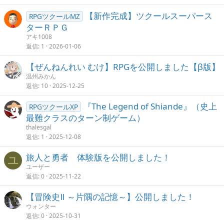
【新作完成】ツクールスーパース
RPGツクールMZ
ターＲＰＧ
アキ1008
返信
1
2026-01-06
【ぜんねんれい むけ】RPGを公開しました【β版】
温州みかん
返信
10
2025-12-25
『The Legend of Shiande』（史上
RPGツクールXP
最難クラスのターン制ゲーム）
thalesgal
返信
1
2025-12-08
旅人と勇者 体験版を公開しました！
ユ
ユーザー
返信
0
2025-11-22
【冒険史Ⅱ ～片隅の記憶～】公開しました！
ウォンター
返信
0
2025-10-31