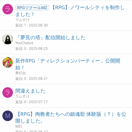
【RPG】ノワールシティを制作し
RPGツクールMZ
ラ
ました！
ラムすけ
返信
1
2025-08-30
『夢見の塔』配信開始しました
YouChalice
返信
0
2025-08-25
新作RPG「ディレクションパーティー」公開開
始！
夢幻台
返信
0
2025-08-21
間違えました
ラ
ラムすけ
返信
0
2025-07-17
【RPG】殉教者たちへの鎮魂歌 体験版（？）を公
M
開しました。
MEI
返信
5
2025-06-12