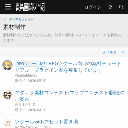
ログイン
ディスカッション
素材制作
素材制作の方法やコツを共有。制作中素材へのフィードバックも募集で
きます。
フィルター
RPGツクール向けの無料チュート
RPGツクールMZ
リアル・プラグイン案を募集しています
VegetableDev
返信
0
2026-05-30
エタナラ素材コンテスト(マップコンテスト)開催の
ご案内
通りすがり犬
返信
0
2026-04-20
ツクールwithアセット置き場
NoraNekoえんじにあ☆