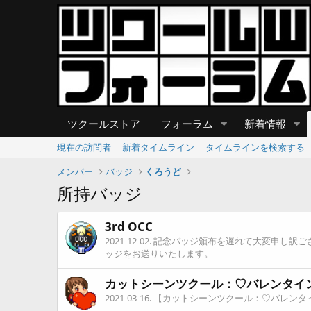
ツクールストア
フォーラム
新着情報
現在の訪問者
新着タイムライン
タイムラインを検索する
メンバー
バッジ
くろうど
所持バッジ
3rd OCC
2021-12-02
. 記念バッジ頒布を遅れて大変申し訳
ッジをお送りいたします。
カットシーンツクール：♡バレンタイ
2021-03-16
. 【カットシーンツクール：♡バレン