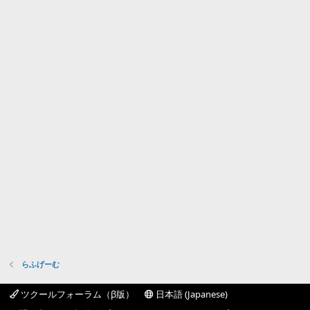
らふげーむ
ツクールフォーラム（β版）
日本語 (Japanese)