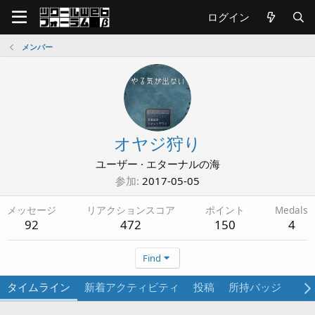
ログイン
メンバー
オヤジ狩り
ユーザー
·
エターナルの海
参加
2017-05-05
メッセージ
リアクションスコア
ポイント
Medals
92
472
150
4
Find
タイムライン
新着アクティビティ
投稿
所持バッジ
プ