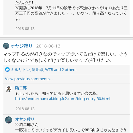
たんだぜ！」
t
※実際に2018年、7月11日の段階では不漁のせいで1キロあたり三
i
万三千円の高値が付きました・・。いや〜、段々高くなっていく
o
よ。
n
s
2018-08-13
:
オヤジ狩り
2018-08-13
マップ作るのが好きなのでマップ歩いてるだけで楽しい。そう
じゃないひとでも歩くだけで楽しいマップが作りたい。
R
ミルリトン
,
沫那環
,
WTR
and 2 others
e
View previous comments…
a
c
猫二郎
t
もしかしたら、知っていると思いますが念の為。
i
http://animechanical.blog.fc2.com/blog-entry-30.html
o
n
2018-08-13
s
:
オヤジ狩り
>>猫二郎さん
一応知ってはいますがデカイし長いしでRPG向きじゃあなさそう