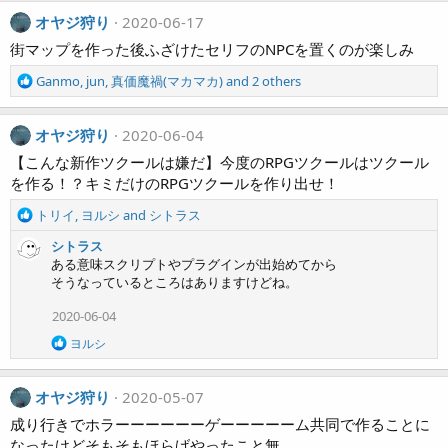
オヤジ狩り
2020-06-17
街マップを作った後ふざけたセリフのNPCを置くのが楽しみ
R
Ganmo
,
jun
,
真価魔禍(マカマカ)
and 2 others
e
a
c
オヤジ狩り
2020-06-04
t
【こんな新作ツクールは嫌だ】今度のRPGツクールはツクール
i
を作る！？キミだけのRPGツクールを作り出せ！
o
n
R
トリイ
,
ヨルシ
and
シトラス
s
e
:
シトラス
a
ある意味スクリプトやプラグインが出始めてから
c
そうなっているところはありますけどね。
t
i
2020-06-04
o
n
R
ヨルシ
s
e
a
:
c
オヤジ狩り
2020-05-07
t
i
成り行きでホラーーーーーーゲーーーーーム共同で作ることに
o
なったけどそもそもほらげやったこと無