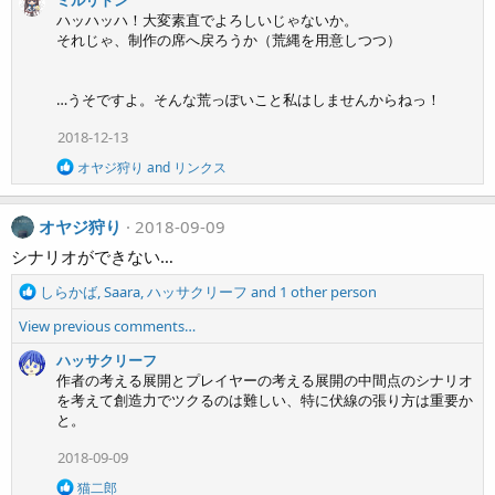
ミルリトン
a
ハッハッハ！大変素直でよろしいじゃないか。
c
それじゃ、制作の席へ戻ろうか（荒縄を用意しつつ）
t
i
o
…うそですよ。そんな荒っぽいこと私はしませんからねっ！
n
s
2018-12-13
:
R
オヤジ狩り
and
リンクス
e
a
c
オヤジ狩り
2018-09-09
t
i
シナリオができない…
o
n
R
しらかば
,
Saara
,
ハッサクリーフ
and 1 other person
s
e
:
View previous comments…
a
c
ハッサクリーフ
t
作者の考える展開とプレイヤーの考える展開の中間点のシナリオ
i
を考えて創造力でツクるのは難しい、特に伏線の張り方は重要か
o
と。
n
s
2018-09-09
:
R
猫二郎