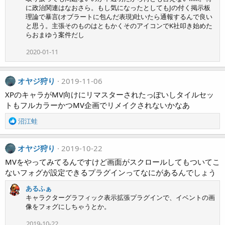
に政治関連はなおさら。もし気になったとしてもJの付く掲示板
理論で暴言(オブラートに包んだ表現)吐いたら通報するんで良い
と思う。主張そのものはともかくそのアイコンでK社叩き始めた
らおまゆう案件だし
2020-01-11
オヤジ狩り
2019-11-06
XPのキャラがMV向けにリマスターされたっぽいしタイルセッ
トもフルカラーかつMV企画でリメイクされないかなあ
R
沼江蛙
e
a
c
オヤジ狩り
2019-10-22
t
MVをやってみてるんですけど画面がスクロールしてもついてこ
i
ないフォグが設定できるプラグインってなにがあるんでしょう
o
n
あるふぁ
s
キャラクターグラフィック表示拡張プラグインで、イベントの画
:
像をフォグにしちゃうとか。
2019-10-22