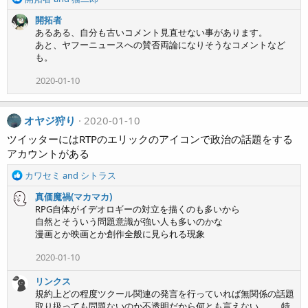
:
e
開拓者
a
あるある、自分も古いコメント見直せない事があります。
c
あと、ヤフーニュースへの賛否両論になりそうなコメントなど
t
も。
i
o
2020-01-10
n
s
:
オヤジ狩り
2020-01-10
ツイッターにはRTPのエリックのアイコンで政治の話題をする
アカウントがある
R
カワセミ
and
シトラス
e
真価魔禍(マカマカ)
a
RPG自体がイデオロギーの対立を描くのも多いから
c
自然とそういう問題意識が強い人も多いのかな
t
漫画とか映画とか創作全般に見られる現象
i
o
2020-01-10
n
s
リンクス
:
規約上どの程度ツクール関連の発言を行っていれば無関係の話題
取り扱っても問題ないのか不透明だから何とも言えない……。特