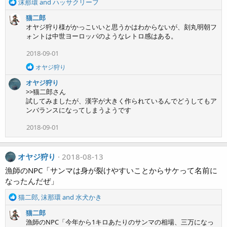
R
沫那環
and
ハッサクリーフ
:
e
猫二郎
a
オヤジ狩り様がかっこいいと思うかはわからないが、刻丸明朝フ
c
ォントは中世ヨーロッパのようなレトロ感はある。
t
i
2018-09-01
o
n
R
オヤジ狩り
s
e
オヤジ狩り
a
:
c
>>猫二郎さん
t
試してみましたが、漢字が大きく作られているんでどうしてもア
i
ンバランスになってしまうようです
o
n
2018-09-01
s
:
オヤジ狩り
2018-08-13
漁師のNPC「サンマは身が裂けやすいことからサケって名前に
なったんだぜ」
R
猫二郎
,
沫那環
and
水犬かき
e
猫二郎
a
漁師のNPC「今年から1キロあたりのサンマの相場、三万になっ
c