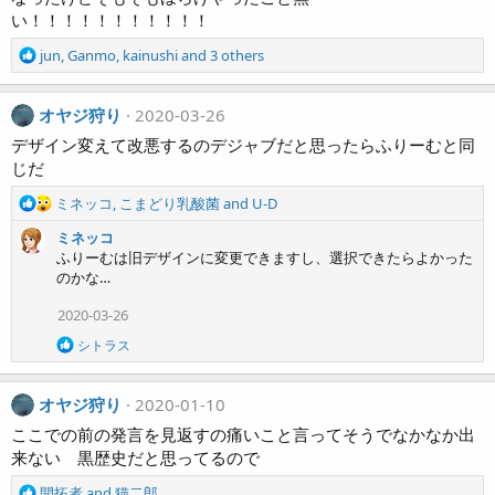
n
い！！！！！！！！！！！
s
:
R
jun
,
Ganmo
,
kainushi
and 3 others
e
a
c
オヤジ狩り
2020-03-26
t
デザイン変えて改悪するのデジャブだと思ったらふりーむと同
i
じだ
o
n
R
ミネッコ
,
こまどり乳酸菌
and
U-D
s
e
:
ミネッコ
a
ふりーむは旧デザインに変更できますし、選択できたらよかった
c
のかな…
t
i
2020-03-26
o
n
R
シトラス
s
e
a
:
c
オヤジ狩り
2020-01-10
t
i
ここでの前の発言を見返すの痛いこと言ってそうでなかなか出
o
来ない 黒歴史だと思ってるので
n
s
R
開拓者
and
猫二郎