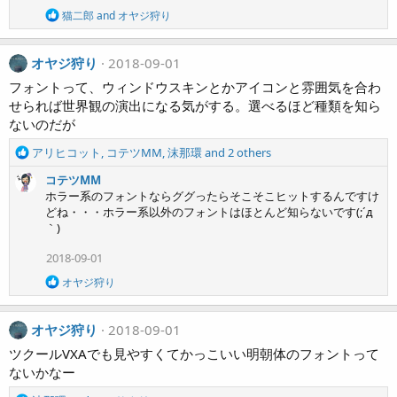
R
猫二郎
and
オヤジ狩り
e
a
c
オヤジ狩り
2018-09-01
t
i
フォントって、ウィンドウスキンとかアイコンと雰囲気を合わ
o
せられば世界観の演出になる気がする。選べるほど種類を知ら
n
ないのだが
s
:
R
アリヒコット
,
コテツMM
,
沫那環
and 2 others
e
コテツMM
a
ホラー系のフォントならググったらそこそこヒットするんですけ
c
どね・・・ホラー系以外のフォントはほとんど知らないです(;´д
t
｀)
i
o
2018-09-01
n
s
R
オヤジ狩り
:
e
a
c
オヤジ狩り
2018-09-01
t
i
ツクールVXAでも見やすくてかっこいい明朝体のフォントって
o
ないかなー
n
s