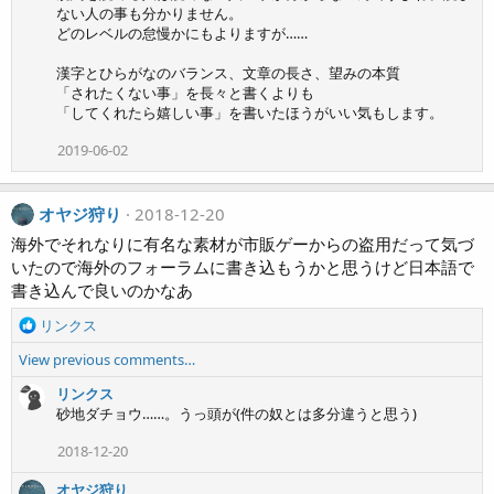
ない人の事も分かりません。
どのレベルの怠慢かにもよりますが……
漢字とひらがなのバランス、文章の長さ、望みの本質
「されたくない事」を長々と書くよりも
「してくれたら嬉しい事」を書いたほうがいい気もします。
2019-06-02
オヤジ狩り
2018-12-20
海外でそれなりに有名な素材が市販ゲーからの盗用だって気づ
いたので海外のフォーラムに書き込もうかと思うけど日本語で
書き込んで良いのかなあ
R
リンクス
e
View previous comments…
a
c
リンクス
t
砂地ダチョウ……。うっ頭が(件の奴とは多分違うと思う)
i
o
2018-12-20
n
s
オヤジ狩り