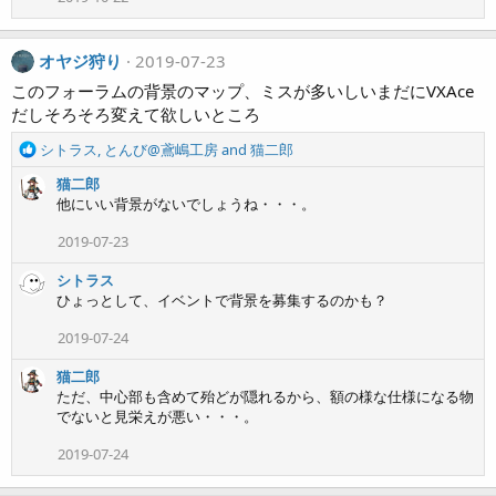
オヤジ狩り
2019-07-23
このフォーラムの背景のマップ、ミスが多いしいまだにVXAce
だしそろそろ変えて欲しいところ
R
シトラス
,
とんび@鳶嶋工房
and
猫二郎
e
猫二郎
a
他にいい背景がないでしょうね・・・。
c
t
2019-07-23
i
o
シトラス
n
ひょっとして、イベントで背景を募集するのかも？
s
:
2019-07-24
猫二郎
ただ、中心部も含めて殆どが隠れるから、額の様な仕様になる物
でないと見栄えが悪い・・・。
2019-07-24