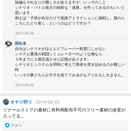
短編もそれなりの難しさがありますが、いっそのこと
シナリオ・バトル抜きの純粋な「迷路」を作ってみるのもいいと
思います。
例えば「子供が自分だけで迷路アトラクションに挑戦し、親のと
ころにたどり着く」というのはどうですか？
2019-06-06
開拓者
自分はシナリオがほとんどフレーバー程度にしかない
システム重視の戦闘シミュレーターのような物なら
３年までに２個完成させた記憶があります。
シナリオとシステムを同時に考えて両者を突き詰めるのが難しい
時
いっその事どちらか片方を捨ててみるのもアリかもしれません。
2019-06-06
オヤジ狩り
2019-06-02
ツクールストアの素材に有料再配布不可のフリー素材の改変が
入ってる…
R
ワタベ
e