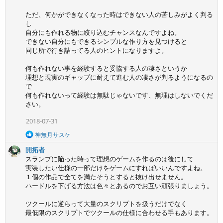
ただ、何かができなくなった時はできない人の苦しみがよく判る
し
自分にも作れる物に絞り込むチャンスなんですよね。
できない自分にもできるシンプルな作り方を見つけると
同じ所で行き詰ってる人のヒントになりますよ。
何も作れない事を経験すると妥協する人の凄さというか
理想と現実のギャップに耐えて進む人の凄さが判るようになるの
で
何も作れないって経験は無駄じゃないです、無理はしないでくだ
さい。
2018-07-31
R
神無月サスケ
e
開拓者
a
c
スランプに陥った時って理想のゲームを作るのは後にして
t
実装したい仕様の一部だけをゲームにすればいいんですよね。
i
１個の作品で全てを満たそうとすると抜け出せません。
o
ハードルを下げる方法は色々とあるのでお互い頑張りましょう。
n
s
ツクールに逆らって大量のスクリプトを扱うだけでなく
:
最低限のスクリプトでツクールの仕様に合わせる手もあります。