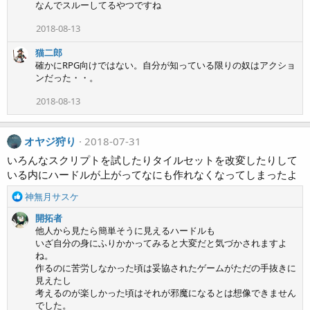
なんでスルーしてるやつですね
2018-08-13
猫二郎
確かにRPG向けではない。自分が知っている限りの奴はアクショ
ンだった・・。
2018-08-13
オヤジ狩り
2018-07-31
いろんなスクリプトを試したりタイルセットを改変したりして
いる内にハードルが上がってなにも作れなくなってしまったよ
R
神無月サスケ
e
開拓者
a
他人から見たら簡単そうに見えるハードルも
c
いざ自分の身にふりかかってみると大変だと気づかされますよ
t
ね。
i
作るのに苦労しなかった頃は妥協されたゲームがただの手抜きに
o
見えたし
n
考えるのが楽しかった頃はそれが邪魔になるとは想像できません
s
でした。
: