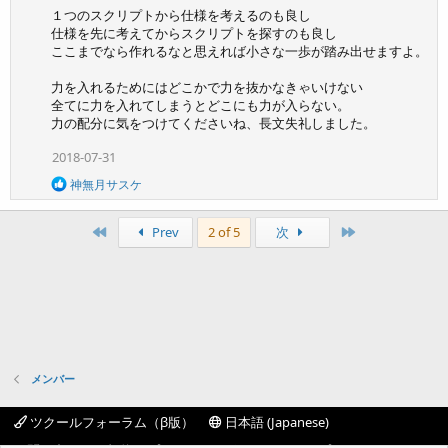
１つのスクリプトから仕様を考えるのも良し
仕様を先に考えてからスクリプトを探すのも良し
ここまでなら作れるなと思えれば小さな一歩が踏み出せますよ。
力を入れるためにはどこかで力を抜かなきゃいけない
全てに力を入れてしまうとどこにも力が入らない。
力の配分に気をつけてくださいね、長文失礼しました。
2018-07-31
R
神無月サスケ
e
a
c
First
Last
Prev
2 of 5
次
t
i
o
n
s
:
メンバー
ツクールフォーラム（β版）
日本語 (Japanese)