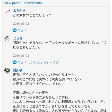
View previous comments…
a
c
水犬かき
t
どの素材のことでしょう？
i
o
2019-06-02
n
R
ワタベ
s
e
:
ゼゼゼ
a
c
問題がありそうなら、一応ツクールサポートに連絡しておいてく
t
れるとありがたい。
i
o
2019-06-02
n
s
R
ワタベ
,
リンクス
and
シトラス
:
e
開拓者
a
c
正直に言うと見ていないので分かりません。
t
自分のこの問答は実際には現実を調べていない
i
と正直に言ったほうがいいですね。
o
n
実際に調べなかった場合
s
今借りている仮面にぶち当たりますね。
:
ちなみに自分はへっぽこ村さんの利用規約を見ずに使いました。
正直に言うと怠慢ですが、言い訳をさせてもらうなら
規約を読める人は読めない人の事が分からないんですよね。読ま