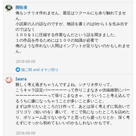
e
開拓者
a
c
俺もシナリオ作れません、最近はツクールにも余り触れてませ
t
ん。
i
小説家の人の話なのですが、物語を書くのは0から１を生み出す
o
のではなく
n
１００を１に圧縮する作業なんだという話を聞きました。
s
１の作品を作るためには１００の知識が必要で
:
俺のような作れない人間はインプットが足りないのかもしれませ
ん。
2018-09-09
R
猫二郎
and
オヤジ狩り
e
Saara
a
c
難しく考え過ぎちゃうんですよね。シナリオ作りって。
t
こうキャラ設定バーーーーーって作りこまなきゃ伏線緻密にパー
i
ーーーーーーーーって張りこまなきゃ、そういうこと考え込んで
o
るうちに嫌になっちゃうことが多いこと多いこと。
n
まずは作りたいところだけ作って、あとは深く考えずに気合いで
s
ゴリゴリ（短いのを）書いて、そこで気になったところを詰めた
:
り、ボリューム足りないかな？と思ったら盛ったりとか、深く考
えずにそっから初めてもいいのかもしれないかもです。
2018-09-09