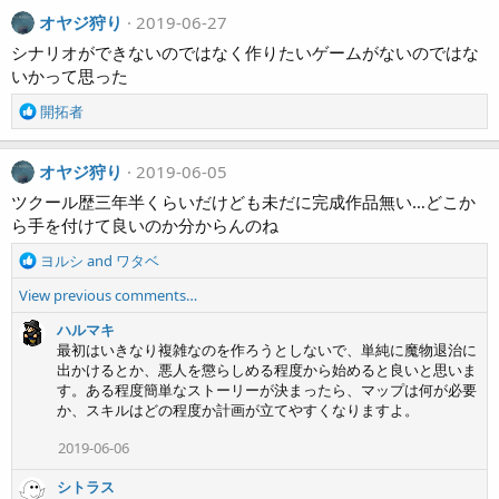
オヤジ狩り
2019-06-27
シナリオができないのではなく作りたいゲームがないのではな
いかって思った
R
開拓者
e
a
c
オヤジ狩り
2019-06-05
t
ツクール歴三年半くらいだけども未だに完成作品無い…どこか
i
ら手を付けて良いのか分からんのね
o
n
R
ヨルシ
and
ワタベ
s
e
:
View previous comments…
a
c
ハルマキ
t
最初はいきなり複雑なのを作ろうとしないで、単純に魔物退治に
i
出かけるとか、悪人を懲らしめる程度から始めると良いと思いま
o
す。ある程度簡単なストーリーが決まったら、マップは何が必要
n
か、スキルはどの程度か計画が立てやすくなりますよ。
s
:
2019-06-06
シトラス