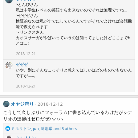
:
>とんびさん
私は中学生レベルの英語すら出来ないのでそれは無理ですね…
>ゼゼゼさん
検証的なのは私がすでにしているんですがそれでよければ会話機
能で教えられます
＞リンクスさん
カオスサーガがやばいっていうのは知ってましたけどここまでh
とは…！
2018-12-21
ゼゼゼ
いや、別にそんなこっそりと教えてほしいほどのものでもないん
ですが……。
2018-12-21
オヤジ狩り
2018-12-12
こうして久しぶりにフォーラムに書き込んでいるわけだがシナ
リオの進捗はゼロだぜハハハ
R
ミルリトン
,
jun
,
沫那環
and 3 others
e