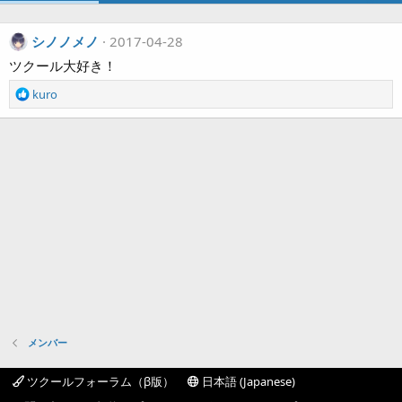
シノノメノ
2017-04-28
ツクール大好き！
R
kuro
e
a
c
t
i
o
n
s
:
メンバー
ツクールフォーラム（β版）
日本語 (Japanese)