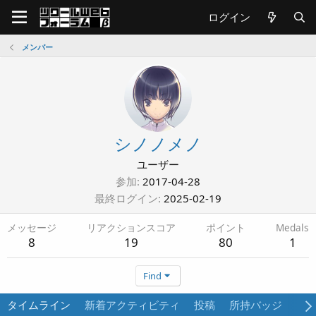
ログイン
メンバー
シノノメノ
ユーザー
参加
2017-04-28
最終ログイン
2025-02-19
メッセージ
リアクションスコア
ポイント
Medals
8
19
80
1
Find
タイムライン
新着アクティビティ
投稿
所持バッジ
プ