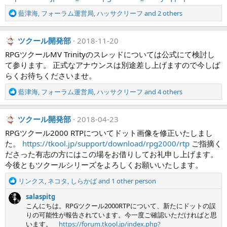
R
藍津海
,
フォーラム運営局
,
ハッサクリーフ
and 2 others
e
a
c
ツクール開発部
2018-11-20
t
RPGツクールMV Trinityのスレッドについては公式にて検討し
i
て参ります。 正式なアナウンスは別途差し上げますので今しば
o
らくお待ちくださいませ。
n
s
R
藍津海
,
フォーラム運営局
,
ハッサクリーフ
and 4 others
:
e
a
c
ツクール開発部
2018-04-23
t
RPGツクール2000 RTPについてドット画像を修正いたしまし
i
た。
https://tkool.jp/support/download/rpg2000/rtp
ご指摘く
o
ださった有志の方にはこの場をお借りしてお礼申し上げます。
n
今後ともツクールシリーズをよろしくお願いいたします。
s
:
R
リンクス
,
ネコタ
,
しらかば
and 1 other person
e
salaspitg
a
こんにちは。RPGツクール2000RTPについて、新たにドットの誤
c
りの可能性が報告されています。今一度ご確認いただければと思
t
います。
https://forum.tkool.jp/index.php?
i