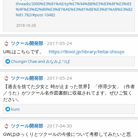
threads/2000%E3%81%AErtp%E7%94%BB%E5%83%8F%E3%83
o
%9F%E3%82%B9%E3%81%AE%E3%81%BE%E3%81%A8%E3%82
n
%81.782/#post-10482
s
:
2018-10-28
ツクール開発部
2017-05-24
URLはこちらです。
https://tkool.jp/library/teitai-shoujo
R
Chungin Chae
and
みなみよつば
e
a
c
ツクール開発部
2017-05-24
t
【過去を捨てた少女と 時が止まった世界】 「停滞少女」（作者
i
／うた）がツクール名作図書館に収蔵されてます。ぜひご覧く
o
ださい。
n
s
R
kuro
:
e
a
c
ツクール開発部
2017-04-30
t
GWはゆっくりとツクールの今後について考察してみたいと思
i