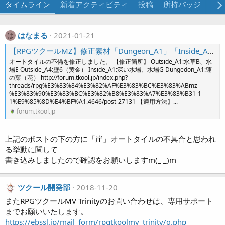
タイムライン
新着アクティビティ
投稿
所持バッジ
プ
はなまる
2021-01-21
は
【RPGツクールMZ】修正素材「Dungeon_A1」「Inside_A1」「Outside_A1」「Outside_A4」
オートタイルの不備を修正しました。 【修正箇所】 Outside_A1:水草B、水
場E Outside_A4:壁6（黄金） Inside_A1:深い水場、水場G Dungedon_A1:蓮
の葉（花） http://forum.tkool.jp/index.php?
threads/rpg%E3%83%84%E3%82%AF%E3%83%BC%E3%83%ABmz-
%E3%83%90%E3%83%BC%E3%82%B8%E3%83%A7%E3%83%B31-1-
1%E9%85%8D%E4%BF%A1.4646/post-27131 【適用方法】...
forum.tkool.jp
上記のポストの下の方に「崖」オートタイルの不具合と思われ
る挙動に関して
書き込みしましたので確認をお願いしますm(_ _)m
ツクール開発部
2018-11-20
またRPGツクールMV Trinityのお問い合わせは、専用サポート
までお願いいたします。
https://ebssl.jp/mail_form/rpgtkoolmv_trinity/q.php