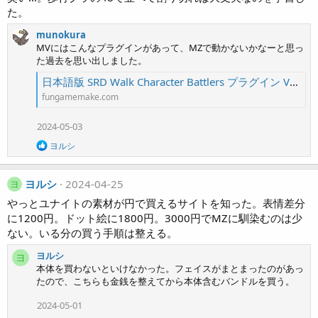
た。
munokura
MVにはこんなプラグインがあって、MZで動かないかなーと思っ
た過去を思い出しました。
日本語版 SRD Walk Character Battlers プラグイン Ver1.02 - RPGツクールMZ・MV初心者的備忘録 - FGMG (Fun Game Make Group)
fungamemake.com
2024-05-03
R
ヨルシ
e
a
c
ヨルシ
2024-04-25
ヨ
t
i
やっとユナイトの素材が円で買えるサイトを知った。表情差分
o
に1200円。ドット絵に1800円。3000円でMZに馴染むのは少
n
ない。いる分の買う手順は整える。
s
:
ヨルシ
ヨ
本体を買わないといけなかった。フェイスがまとまったのがあっ
たので、こちらも金銭を整えてから本体含むバンドルを買う。
2024-05-01