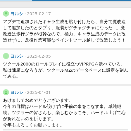
ヨルシ
2025-02-17
ヨ
アプデで追加されたキャラ生成を貼り付けたら、自分で魔改造
して追加したのとダブり、服装がグチャグチャになった…。魔
改造は歩行グラが根幹なので、極力、キャラ生成のデータは改
造せずに、反復作業可能なペイントツール越しで改造しよう！
ヨルシ
2025-02-05
ヨ
ツクール2000のロールプレイに役立つVIPRPGを調べている。
私は陳腐になろうが、ツクールMZのデータベースに設定を刻ん
でみる。
ヨルシ
2025-01-01
ヨ
あけましておめでとうございます。
今年の目標はハードル設けずに手前の事をこなす事。単純継
続。ツクラーの皆さんも、楽しむからこそ、ハードル上げて心
が折れないのを祈ります。
今年もよろしくお願いします。