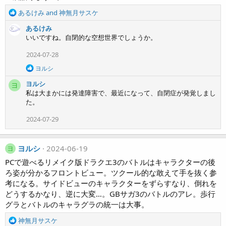
R
あるけみ
and
神無月サスケ
e
あるけみ
a
いいですね。自閉的な空想世界でしょうか。
c
t
2024-07-28
i
o
R
ヨルシ
n
e
ヨルシ
a
s
ヨ
c
私は大まかには発達障害で、最近になって、自閉症が発覚しまし
:
t
た。
i
o
2024-07-29
n
s
:
ヨルシ
2024-06-19
ヨ
PCで遊べるリメイク版ドラクエ3のバトルはキャラクターの後
ろ姿が分かるフロントビュー。ツクール的な敢えて手を抜く参
考になる。サイドビューのキャラクターをずらすなり、倒れを
どうするかなり、逆に大変…。GBサガ3のバトルのアレ。歩行
グラとバトルのキャラグラの統一は大事。
R
神無月サスケ