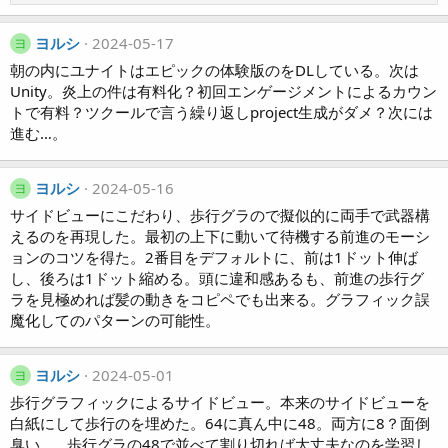
e
a
c
ヨルシ
2024-05-17
ヨ
t
朝の内にユナイトはエピックの体験版のをDLしている。次は
i
Unity。炎上の件は有料化？初回エンゲージメントによるカウン
o
トで有料？ツクールで言う繰り返しproject生成がダメ？次には
n
進む…。
s
:
ヨルシ
2024-05-16
ヨ
サイドビューにこだわり、歩行グラので擬似的に両手で武器構
えるのを再現した。最初の上下に動いて待機する前進のモーシ
ョンのコツを得た。2番目をデフォルトに、前は1ドット伸ば
し、後ろは1ドット縮める。頭に違和感あるも、前進の歩行グ
ラを見極めれば髪の動きをコピペでも出来る。グラフィック誤
魔化してのパターンの可能性。
ヨルシ
2024-05-01
ヨ
歩行グラフィックによるサイドビュー。本来のサイドビューを
白紙にして歩行のを埋めた。64に真ん中に48。両方に8？面倒
臭い…。歩行グラの48で並べて割り切れば大丈夫なのを学習し