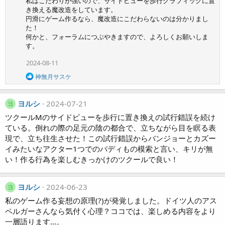
私はこだわりが強いので、サイドビューを歩行グラフィックに置
き換える魔改造をしています。
円滑にゲーム作るなら、魔改造にこだわらないのは分かりまし
た！
何かと、フォーラムにつぶやきますので、よろしくお願いしま
す。
2024-08-11
R
神無月サスケ
e
a
c
ヨルシ
2024-07-21
ヨ
t
i
ツクールMのサイドビューを歩行に置き換えの試行錯誤を続け
o
ている。倒れの際の足元の陰の都合で、立ちながら目を瞑る表
n
現で、立ち往生させた！この試行錯誤からバンジョーとカズー
s
イみたいなアクター1つでのバディもの模索と言い、キリが無
:
い！作る行為を楽しむきっかけのツクールで良い！
ヨルシ
2024-06-23
ヨ
私のゲーム作る妄想の原理(?)が発覚しました。ドイツ人のアス
ペルガーさんなら気付く心理？ココでは、楽しめる内容をより
一層語ります…。