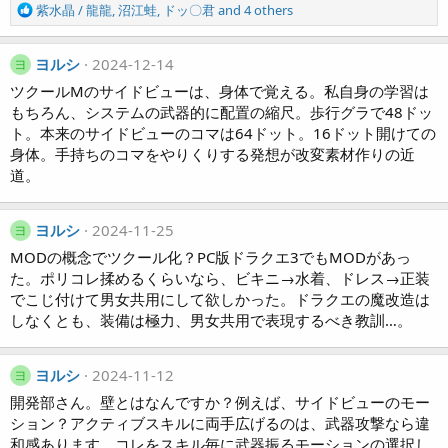
R
紫水晶 / 龍龍
,
沼江蛙
,
ドッ〇君
and 4 others
e
a
c
ヨルシ
2024-12-14
ヨ
t
ツクールMのサイドビューは、身体で覚える。私自身の学習は
i
もちろん、システムの武器的に配置の縮尺。歩行グラで48ドッ
o
ト。本来のサイドビューのコマは64ドット。16ドット開けての
n
身体。手持ちのコマをやりくりする発想が改変素材作りの近
s
:
道。
ヨルシ
2024-11-25
ヨ
MODの概念でツクール化？PC版ドラクエ3でもMODがあっ
た。ポリコレ揉めるくらいなら、ビキニ→水着、ドレス→正装
でこじ付けて男女共用にして欲しかった。ドラクエの魔改造は
しなくとも、装備は極力、男女共用で表現するべき教訓…。
ヨルシ
2024-11-12
ヨ
開発部さん。壁とはなんですか？例えば、サイドビューのモー
ション？アクティブスキルに両手広げるのは、武器攻撃なら違
和感あります。コレをスキル毎に武器振るモーションの選択し