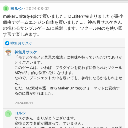
ヨルシ
2024-08-02
ヨ
makerUniteをepicで買いました。DLsiteで先走りましたが最小
価格でゲームエンジン自体を買いました…。神奈月サスケさん
の携わるサンプルゲームに感謝します。ツクールMのを使い回
す形で楽しみます。
R
神無月サスケ
e
神無月サスケ
a
「モナとケモノと禁忌の魔法」に興味を持っていただけてありが
c
とうございます。
t
このゲームは、いわば「プラグインを使わずに作られたツクール
i
MZ作品」的な位置づけになります。
o
なので、プロジェクトの中を覗いても、参考になるかもしれませ
n
ん。
s
ただ、MZ素材を逐一RPG Maker Uniteのフォーマットに変換す
:
るのに骨が折れました。
2024-08-11
ヨルシ
ヨ
サスケさん、ありがとうございます。
変換ミスで名前が間違って、すいません。