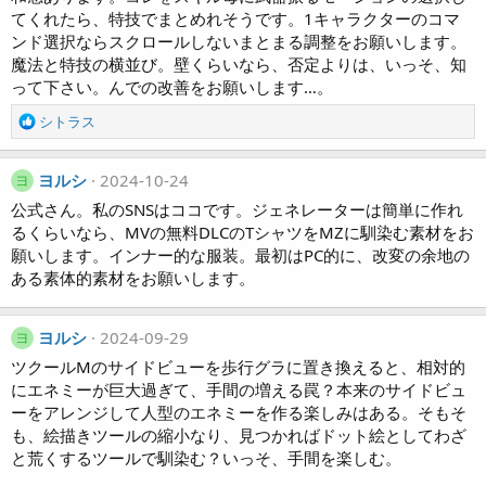
てくれたら、特技でまとめれそうです。1キャラクターのコマ
ンド選択ならスクロールしないまとまる調整をお願いします。
魔法と特技の横並び。壁くらいなら、否定よりは、いっそ、知
って下さい。んでの改善をお願いします…。
R
シトラス
e
a
c
ヨルシ
2024-10-24
ヨ
t
公式さん。私のSNSはココです。ジェネレーターは簡単に作れ
i
るくらいなら、MVの無料DLCのTシャツをMZに馴染む素材をお
o
願いします。インナー的な服装。最初はPC的に、改変の余地の
n
ある素体的素材をお願いします。
s
:
ヨルシ
2024-09-29
ヨ
ツクールMのサイドビューを歩行グラに置き換えると、相対的
にエネミーが巨大過ぎて、手間の増える罠？本来のサイドビュ
ーをアレンジして人型のエネミーを作る楽しみはある。そもそ
も、絵描きツールの縮小なり、見つかればドット絵としてわざ
と荒くするツールで馴染む？いっそ、手間を楽しむ。