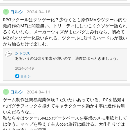
ヨルシ
2024-04-18
ヨ
RPGツクールはクソゲー化？少なくとも原作MVやツクール的な
最終作のMZは問題無い。トリニティにしつこくクソゲー語られ
るくらいなら、メーカーウィズがまたバグまみれなら、初めて
MZがクソゲー化扱いされる。ツクールに対するハードルが低い
から触るだけで楽しむ。
シトラス
ああいうのは煽り要素が強いので、適度にほっときましょう。
2024-04-19
R
ヨルシ
e
a
c
ヨルシ
2024-04-11
ヨ
t
i
ゲーム制作は簡易職業体験？だいたいあっている。PCを熟知す
o
ればグラフィックを揃えてキャラクターを動かす事は造作も無
n
いんだろうな…。
s
私なら今はツクールMZのデータベースを妄想のメモ用紙として
:
は使う。マップを整えて主人公の旅行は続ける。大作作りでは