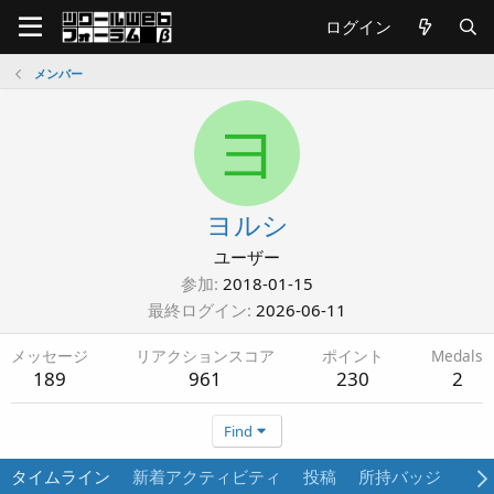
ログイン
メンバー
ヨ
ヨルシ
ユーザー
参加
2018-01-15
最終ログイン
2026-06-11
メッセージ
リアクションスコア
ポイント
Medals
189
961
230
2
Find
タイムライン
新着アクティビティ
投稿
所持バッジ
プ