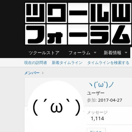
ツクールストア
フォーラム
新着情報
現在の訪問者
新着タイムライン
タイムラインを検索する
メンバー
ヽ(´ω`)ノ
ユーザー
参加
2017-04-27
メッセージ
1,114