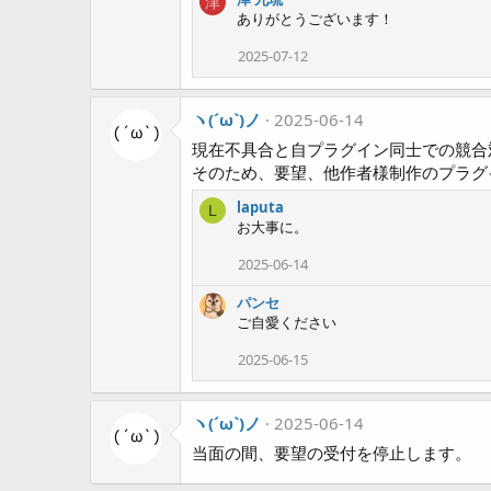
津
a
ありがとうございます！
c
t
2025-07-12
i
o
n
ヽ(´ω`)ノ
2025-06-14
s
:
現在不具合と自プラグイン同士での競合
そのため、要望、他作者様制作のプラグ
laputa
L
お大事に。
2025-06-14
パンセ
ご自愛ください
2025-06-15
ヽ(´ω`)ノ
2025-06-14
当面の間、要望の受付を停止します。