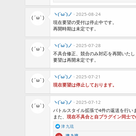
e
a
ヽ(´ω`)ノ
c
2025-08-24
t
現在要望の受付は停止中です。
i
再開時期は未定です。
o
n
s
ヽ(´ω`)ノ
2025-07-28
:
不具合修正、競合のみ対応を再開いたし
要望は再開未定です。
ヽ(´ω`)ノ
2025-07-21
現在要望は停止しております。
ヽ(´ω`)ノ
2025-07-12
バトルスタイル拡張で4件の返送を行い
また、
現在不具合と自プラグイン同士で
R
津 九琉
e
津 九琉