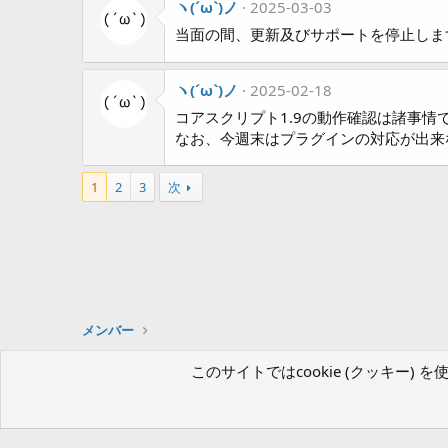
:
ヽ(´ω`)ノ
c
2025-03-03
t
当面の間、更新及びサポートを停止しま
i
o
n
ヽ(´ω`)ノ
2025-02-18
s
:
コアスクリプト1.9の動作確認は諸事情
なお、今週末はプラグインの対応が出来
1
2
3
次
メンバー
このサイトではcookie (クッキー
ツクールフォーラム（β版）
日本語 (Japanese)