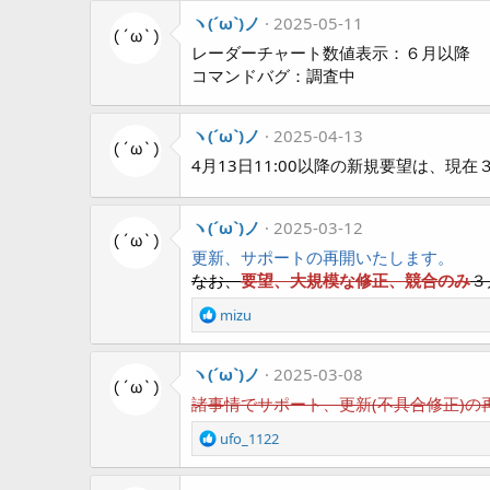
ヽ(´ω`)ノ
2025-05-11
レーダーチャート数値表示：６月以降
コマンドバグ：調査中
ヽ(´ω`)ノ
2025-04-13
4月13日11:00以降の新規要望は、
ヽ(´ω`)ノ
2025-03-12
更新、サポートの再開いたします。
なお、
要望、大規模な修正、競合のみ
３
R
mizu
e
a
ヽ(´ω`)ノ
c
2025-03-08
t
諸事情でサポート、更新(不具合修正)
i
o
R
ufo_1122
n
e
s
a