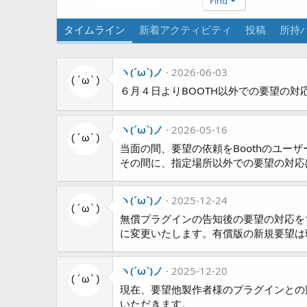
Find
タイムライン
新着アクティビティ
投稿
所持
ヽ(´ω`)ノ
2026-06-03
６月４日よりBOOTH以外での要望の対
ヽ(´ω`)ノ
2026-05-16
当面の間、要望の依頼をBoothのユ
その間に、指定場所以外での要望の対応
ヽ(´ω`)ノ
2025-12-24
無償プラグインの告知後の要望の対応を
に変更いたします。有償版の新規要望は
ヽ(´ω`)ノ
2025-12-20
現在、要望他製作者様のプラグインとの
いただきます。