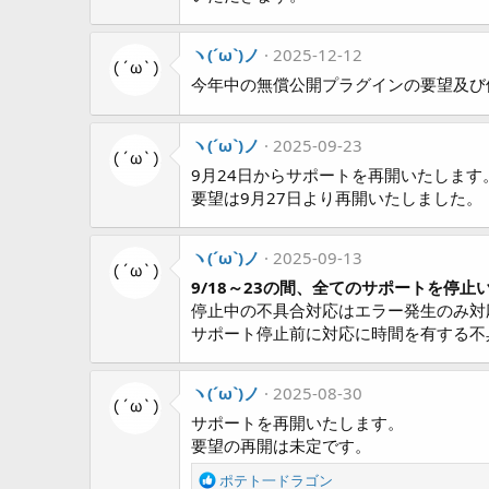
ヽ(´ω`)ノ
2025-12-12
今年中の無償公開プラグインの要望及び
ヽ(´ω`)ノ
2025-09-23
9月24日からサポートを再開いたします
要望は9月27日より再開いたしました。
ヽ(´ω`)ノ
2025-09-13
9/18～23の間、全てのサポートを停止
停止中の不具合対応はエラー発生のみ対
サポート停止前に対応に時間を有する不
ヽ(´ω`)ノ
2025-08-30
サポートを再開いたします。
要望の再開は未定です。
R
ポテト一ドラゴン