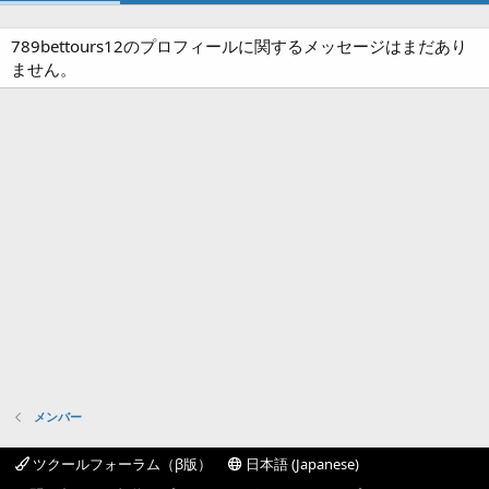
789bettours12のプロフィールに関するメッセージはまだあり
ません。
メンバー
ツクールフォーラム（β版）
日本語 (Japanese)