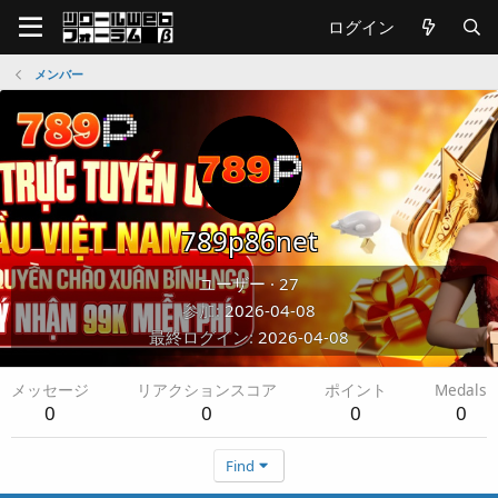
ログイン
メンバー
789p86net
ユーザー
·
27
参加
2026-04-08
最終ログイン
2026-04-08
メッセージ
リアクションスコア
ポイント
Medals
0
0
0
0
Find