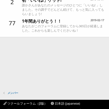
初「いいね!」ゲット!
2
誰かさんがあなたのメッセージのひとつに「いいね! 」し
ました。その調子でどんどん続けて、もっと気に入っても
らいましょう!
1年間ありがとう！！
2019-02-17
77
あなたがこのフォーラムに登録してから365日が経過しま
した。これからも楽しんでくださいね！
メンバー
ツクールフォーラム（β版）
日本語 (Japanese)