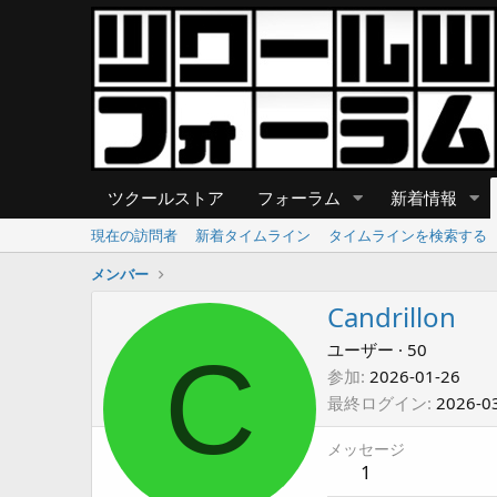
ツクールストア
フォーラム
新着情報
現在の訪問者
新着タイムライン
タイムラインを検索する
メンバー
Candrillon
C
ユーザー
·
50
参加
2026-01-26
最終ログイン
2026-0
メッセージ
1