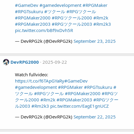
i
#GameDev
#gamedevelopment
#RPGMaker
o
#RPGTsukuru
#ツクール
#RPGツクール
n
#RPGMaker2000
#RPGツクール2000
#Rm2k
s
#RPGMaker2003
#RPGツクール2003
#Rm2k3
:
pic.twitter.com/bBf9xDvh5R
— DevRPG2k (@DevRPG2k)
September 23, 2025
DevRPG2000
2025-09-22
Watch fullvideo:
https://t.co/f6TApGYaRy
#GameDev
#gamedevelopment
#RPGMaker
#RPGTsukuru
#
ツクール
#RPGツクール
#RPGMaker2000
#RPGツ
クール2000
#Rm2k
#RPGMaker2003
#RPGツクー
ル2003
#Rm2k3
pic.twitter.com/EagE1gnUCZ
— DevRPG2k (@DevRPG2k)
September 22, 2025