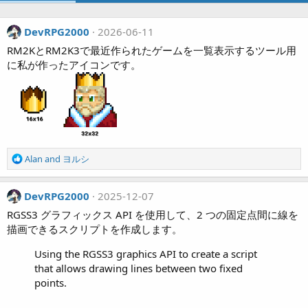
DevRPG2000
2026-06-11
RM2KとRM2K3で最近作られたゲームを一覧表示するツール用
に私が作ったアイコンです。
R
Alan
and
ヨルシ
e
a
c
DevRPG2000
2025-12-07
t
RGSS3 グラフィックス API を使用して、2 つの固定点間に線を
i
描画できるスクリプトを作成します。
o
n
Using the RGSS3 graphics API to create a script
s
that allows drawing lines between two fixed
:
points.