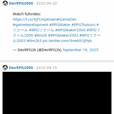
DevRPG2000
2025-09-20
Watch fullvideo:
https://t.co/XjFUHpKown
#GameDev
#gamedevelopment
#RPGMaker
#RPGTsukuru
#
ツクール
#RPGツクール
#RPGMaker2000
#RPGツ
クール2000
#Rm2k
#RPGMaker2003
#RPGツクー
ル2003
#Rm2k3
pic.twitter.com/9ne60OJPpk
— DevRPG2k (@DevRPG2k)
September 19, 2025
DevRPG2000
2025-09-19