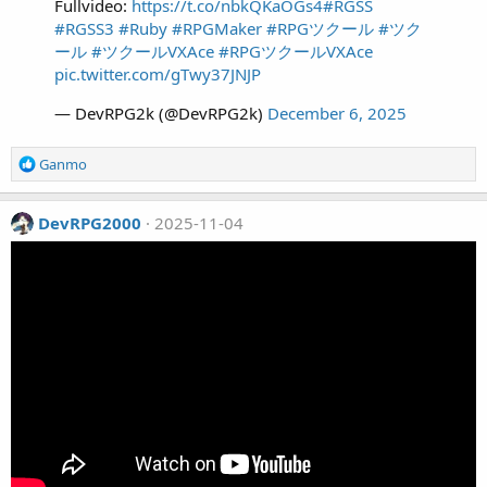
Fullvideo:
https://t.co/nbkQKaOGs4
#RGSS
#RGSS3
#Ruby
#RPGMaker
#RPGツクール
#ツク
ール
#ツクールVXAce
#RPGツクールVXAce
pic.twitter.com/gTwy37JNJP
— DevRPG2k (@DevRPG2k)
December 6, 2025
R
Ganmo
e
a
c
DevRPG2000
2025-11-04
t
i
o
n
s
: