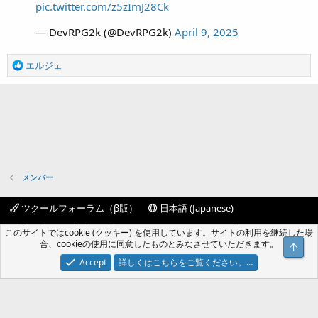
pic.twitter.com/z5zImJ28Ck
— DevRPG2k (@DevRPG2k)
April 9, 2025
R
エルジェ
e
a
c
t
i
o
n
s
メンバー
:
ツクールフォーラム（β版）
日本語 (Japanese)
お問い合わせ
規約
プライバシーポリシー
ヘルプ
このサイトではcookie (クッキー) を使用しています。サイトの利用を継続した場
フォーラムトップ
R
合、cookieの使用に同意したものとみなさせていただきます。
トッ
S
S
Accept
詳しくはこちらをご覧ください。…
®
Community platform by XenForo
© 2010-2024 XenForo Ltd.