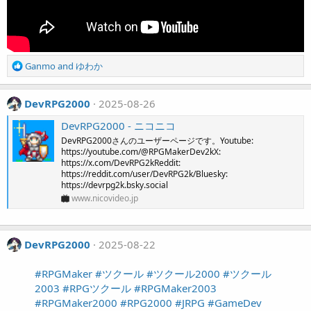
R
Ganmo
and
ゆわか
e
a
c
DevRPG2000
2025-08-26
t
DevRPG2000 - ニコニコ
i
o
DevRPG2000さんのユーザーページです。Youtube:
https://youtube.com/@RPGMakerDev2kX:
n
https://x.com/DevRPG2kReddit:
s
https://reddit.com/user/DevRPG2k/Bluesky:
:
https://devrpg2k.bsky.social
www.nicovideo.jp
DevRPG2000
2025-08-22
#RPGMaker
#ツクール
#ツクール2000
#ツクール
2003
#RPGツクール
#RPGMaker2003
#RPGMaker2000
#RPG2000
#JRPG
#GameDev