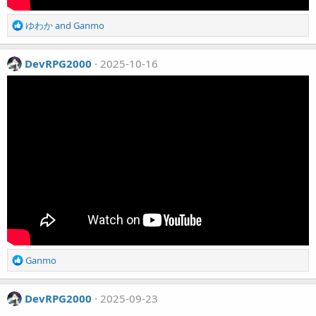
R
ゆわか
and
Ganmo
e
a
c
DevRPG2000
2025-10-16
t
i
o
n
s
:
R
Ganmo
e
a
c
DevRPG2000
2025-09-23
t