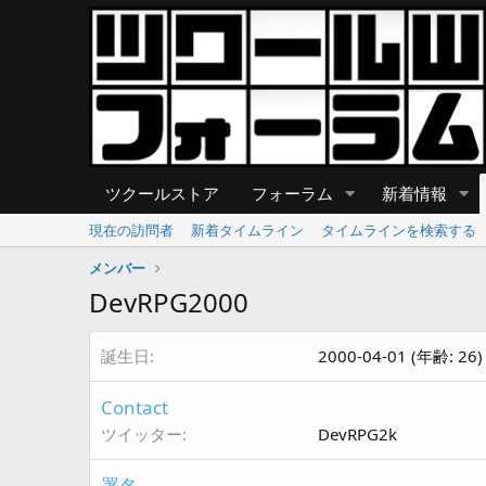
ツクールストア
フォーラム
新着情報
現在の訪問者
新着タイムライン
タイムラインを検索する
メンバー
DevRPG2000
誕生日
2000-04-01 (年齢: 26)
Contact
ツイッター
DevRPG2k
署名