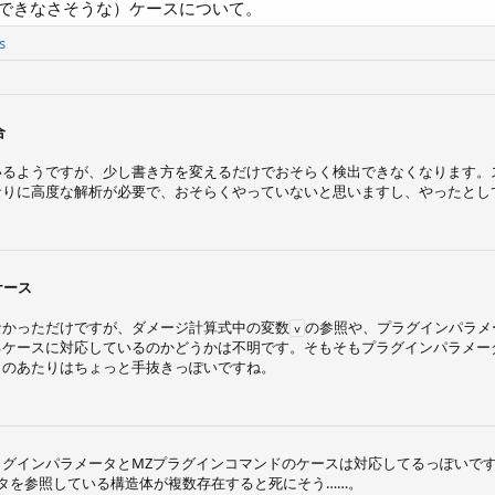
できなさそうな）ケースについて。
s
合
いるようですが、少し書き方を変えるだけでおそらく検出できなくなります。
なりに高度な解析が必要で、おそらくやっていないと思いますし、やったとし
ケース
なかっただけですが、ダメージ計算式中の変数
の参照や、プラグインパラメ
v
るケースに対応しているのかどうかは不明です。そもそもプラグインパラメー
このあたりはちょっと手抜きっぽいですね。
ラグインパラメータとMZプラグインコマンドのケースは対応してるっぽいで
タを参照している構造体が複数存在すると死にそう……。