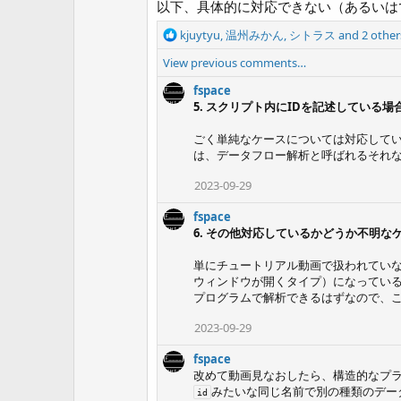
以下、具体的に対応できない（あるいは
R
kjuytyu
,
温州みかん
,
シトラス
and 2 other
e
View previous comments…
a
c
fspace
t
5. スクリプト内にIDを記述している場
i
o
ごく単純なケースについては対応して
n
は、データフロー解析と呼ばれるそれ
s
:
2023-09-29
fspace
6. その他対応しているかどうか不明な
単にチュートリアル動画で扱われてい
ウィンドウが開くタイプ）になってい
プログラムで解析できるはずなので、
2023-09-29
fspace
改めて動画見なおしたら、構造的なプ
みたいな同じ名前で別の種類のデー
id