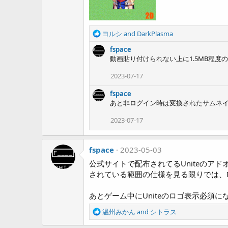
R
ヨルシ
and
DarkPlasma
e
fspace
a
動画貼り付けられない上に1.5MB程度
c
t
2023-07-17
i
o
fspace
n
あと非ログイン時は変換されたサムネ
s
:
2023-07-17
fspace
2023-05-03
公式サイトで配布されてるUniteのア
されている範囲の仕様を見る限りでは、
あとゲーム中にUniteのロゴ表示必須に
R
温州みかん
and
シトラス
e