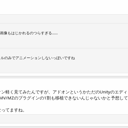
の画像もはじかれるのつらすぎる……
イルのみでアニメーションしないっぽいですね
ドオン軽く見てみたんですが、アドオンというかただのUnityのエ
MV/MZのプラグインの1割も移植できないんじゃないかと予想し
なってますね。