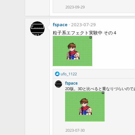
2023-09-29
fspace
2023-07-29
粒子系エフェクト実験中 その４
R
ufo_1122
e
fspace
a
2D版。3Dと比べると重なりづらいの
c
t
i
o
n
s
:
2023-07-30