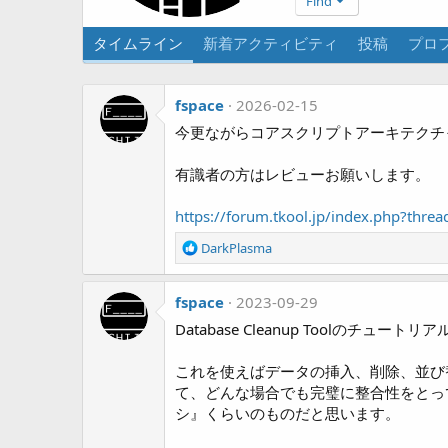
Find
タイムライン
新着アクティビティ
投稿
プロ
fspace
2026-02-15
今更ながらコアスクリプトアーキテクチ
有識者の方はレビューお願いします。
https://forum.tkool.jp/index.php?thre
R
DarkPlasma
e
a
fspace
c
2023-09-29
t
Database Cleanup Tool
i
o
これを使えばデータの挿入、削除、並び
n
て、どんな場合でも完璧に整合性をとっ
s
:
シ』くらいのものだと思います。