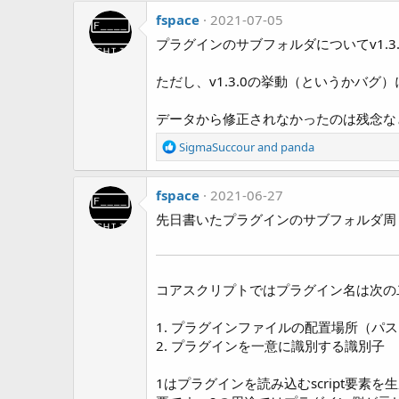
a
fspace
c
2021-07-05
t
プラグインのサブフォルダについてv1.
i
o
ただし、v1.3.0の挙動（というかバ
n
s
:
データから修正されなかったのは残念な
R
SigmaSuccour
and
panda
e
a
fspace
c
2021-06-27
t
先日書いたプラグインのサブフォルダ周
i
o
n
s
コアスクリプトではプラグイン名は次の
:
1. プラグインファイルの配置場所（パ
2. プラグインを一意に識別する識別子
1はプラグインを読み込むscript要