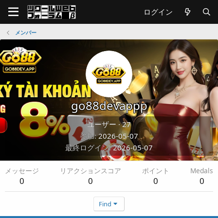
ログイン
メンバー
go88devappp
ユーザー
·
27
参加
2026-05-07
最終ログイン
2026-05-07
メッセージ
リアクションスコア
ポイント
Medals
0
0
0
0
Find