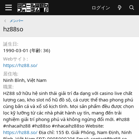
ログイン
メンバー
hz88so
誕生日
1990-03-01 (年齢: 36)
Webサイト
https://hz88.so/
居住地
Ninh Bình, Việt Nam
職業
HZ88 sở hữu hệ sinh thái giải trí đa dạng với casino live chất
lượng cao, kho slot nổ hũ đồ sộ, cá cược thể thao phong phú
cùng bắn cá và xổ số kịch tính. Mọi sản phẩm đều được chọn
lọc kỹ lưỡng từ các nhà phát hành uy tín, mang đến trải
nghiệm giải trí phong phú và không ngừng đổi mới. #hz88
#nhacaihz88 #hz88so #nhacaihz88so Website:
https://hz88.so/
Địa chỉ: 155 Đ. Giải Phóng, Nam Định, Ninh
Bình, Việt Nam SĐT: 0905000206 Email: contact@hz88.so