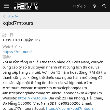
ログイン
メンバー
kqbd7mtours
誕生日
1999-10-11 (年齢: 26)
Webサイト
https://7m.tours/
職業
7M là nền tảng dữ liệu thể thao hàng đầu Việt Nam, chuyên
cung cấp tỷ số trực tuyến nhanh nhất cùng lịch thi đấu và
bảng xếp hạng chi tiết. Với hơn 15 năm hoạt động, 7M đã trở
thành công cụ không thể thiếu của người hâm mộ bóng đá
khi cần cập nhật thông tin chính xác và kịp thời. #7m
#7mtours #tysotructuyen7m #tructiepbongda7m
#tructiepbongdahomnay7m #ketquabongda7m #kqbd7m
Website:
https://7m.tours/
Địa chỉ: 23 Hải Phòng, Hải Châu,
Đà Nẵng 550000, Việt Nam SĐT: 0909260206 Email:
contact@7m.tours Social:
https://x.com/kqbd7mtours