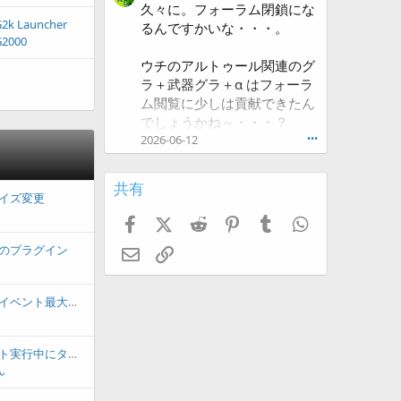
久々に。フォーラム閉鎖にな
Xenforoベースにするかも含
2k Launcher
るんですかいな・・・。
め、検討中です。
2000
ウチのアルトゥール関連のグ
ラ＋武器グラ＋α はフォーラ
ム閲覧に少しは貢献できたん
でしょうかね～・・・？
2026-06-12
•••
共有
イズ変更
Facebook
X (Twitter)
Reddit
Pinterest
Tumblr
WhatsApp
のプラグイン
Eメール
リンク
【解決済み】コモンイベント最大数上限の増加方法について
【解決済み】イベント実行中にタイマーが0でダメージ…というイベントを作りたい
ん