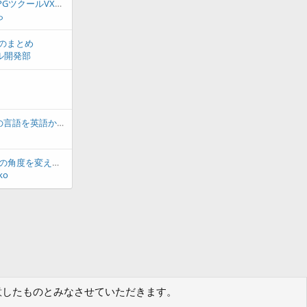
RPGツクールXP、RPGツクールVX、データベースのヘルプ（ポップヒント）の文字化け
ら
スのまとめ
ル開発部
ラノゲツクールMVの言語を英語から日本語にする方法
【解決済み】主人公の角度を変えたい
ko
に同意したものとみなさせていただきます。
規約
プライバシーポリシー
ヘルプ
フォーラムトップ
R
S