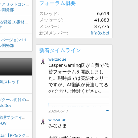
フォーラム概要
RPG Maker Presents アセットコンテスト Vol.2 開催！
ル開発部
スレッド
6,619
メッセージ
41,883
【追加素材】みにくる背景CG素材集 - ファンタジー編part03
メンバー
37,775
君
新規メンバー
fifa8xbet
【RPGツクールMZ】バージョン1.10.0配信
ル開発部
新着タイムライン
werzaque
Casper Gaming氏が自費で代
替フォーラムを開設しまし
た。現時点では英語オンリー
 交流スレッド
ですが、AI翻訳が発達してる
のでぜひご検討ください。
の無料チュートリアル・プラグイン案を募集しています
bleDev
ANNOUNCEMENT - Welcome to RM Planet
2026-06-17
•••
Welcome to RM Planet HI all, I
イン Sound Manager
am glad you...
werzaque
-OV
みなさま
forum.rmplanet.com
【中編RPG】Greek star【RPGツクールMV最終作】