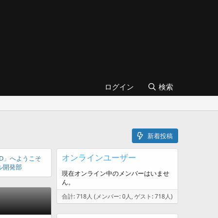
ログイン
検索
新着投稿
オンラインユーザー
UILD」へようこそ
ル開発部
現在オンライン中のメンバーはいませ
ん。
合計: 718人 (メンバー: 0人, ゲスト: 718人)