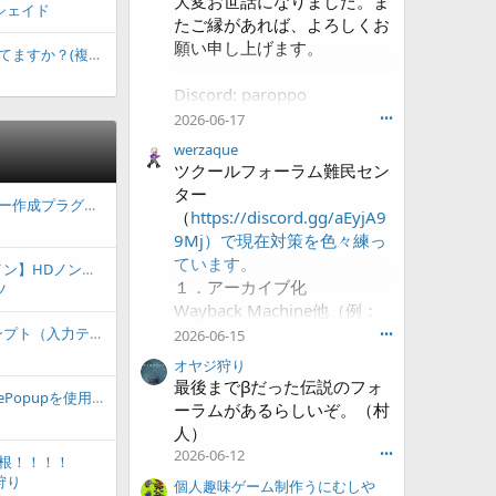
大変お世話になりました。ま
シェイド
たご縁があれば、よろしくお
願い申し上げます。
次の交流先は決まってますか？(複数回答可)
Discord: paroppo
X:
2026-06-17
•••
https://x.com/canned_dinos
werzaque
aur
ツクールフォーラム難民セン
Itch:
ター
【有償】自作メニュー作成プラグイン | for MZ
https://werzaque.itch.io/
（
https://discord.gg/aEyjA9
9Mj）で現在対策を色々練っ
ています。
【サンプル/プラグイン】HDノンフィールド型カードゲームMZサンプル3R公開
１．アーカイブ化
ツ
Wayback Machine他（例：
https://web.archive.org/web
【javascript】プロンプト（入力テキストボックス）での文章入力スクリプトコマンド
2026-06-15
•••
/2026061...b.com/threads/h
オヤジ狩り
elp-to-balance-
最後までβだった伝説のフォ
【解決】VE_DamagePopupを使用し、フォントカラーを弱点ならば与えた属性のものにしたい
weapons.89084/）
ーラムがあるらしいぞ。（村
人）
２．代替フォーラム立ち上げ
2026-06-12
•••
根！！！！
（
https://rpg-refuge.com/）
狩り
個人趣味ゲーム制作うにむしや
ツクールフォーラムと同じ