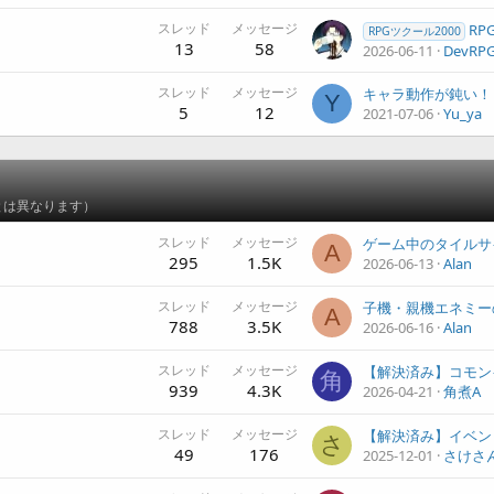
スレッド
メッセージ
RPG
RPGツクール2000
13
58
2026-06-11
DevRPG
スレッド
メッセージ
キャラ動作が鈍い！
Y
5
12
2021-07-06
Yu_ya
とは異なります）
スレッド
メッセージ
ゲーム中のタイルサ
A
295
1.5K
2026-06-13
Alan
スレッド
メッセージ
子機・親機エネミー
A
788
3.5K
2026-06-16
Alan
スレッド
メッセージ
角
939
4.3K
2026-04-21
角煮A
スレッド
メッセージ
さ
49
176
2025-12-01
さけさ