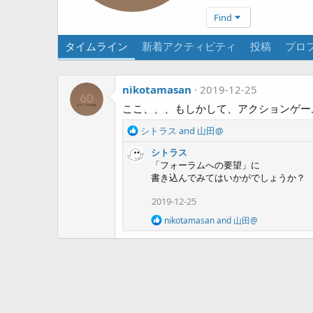
Find
タイムライン
新着アクティビティ
投稿
プロ
nikotamasan
2019-12-25
ここ、、、もしかして、アクションゲー
R
シトラス
and
山田@
e
シトラス
a
「フォーラムへの要望」に
c
書き込んでみてはいかがでしょうか？
t
i
2019-12-25
o
n
R
nikotamasan
and
山田@
s
e
a
:
c
t
i
o
n
s