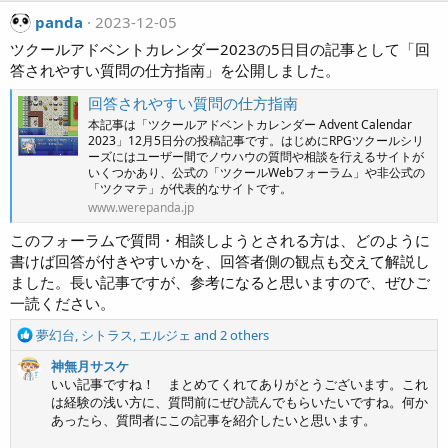
panda
2023-12-05
ツクールアドベントカレンダー2023の5日目の記事として「回
答されやすい質問の仕方指南」を公開しました。
回答されやすい質問の仕方指南
本記事は「ツクールアドベントカレンダー Advent Calendar
2023」12月5日分の投稿記事です。はじめにRPGツクールシリ
ーズにはユーザー間でノウハウの質問や相談を行えるサイトが
いくつかあり、公式の「ツクールWebフォーラム」や非公式の
「ツクマテ」が代表的なサイトです。
www.werepanda.jp
このフォーラムで質問・相談しようとされる方は、どのように
書けば回答が付きやすいかを、回答者側の観点も交えて解説し
ました。長い記事ですが、参考になると思いますので、ぜひご
一読ください。
R
夢幻台
,
シトラス
,
エルジェ
and 2 others
e
神無月サスケ
a
いい記事ですね！ まとめてくれてありがとうございます。これ
c
は経験の浅い方に、質問前にぜひ読んでもらいたいですね。何か
t
あったら、質問者にこの記事を紹介したいと思います。
i
o