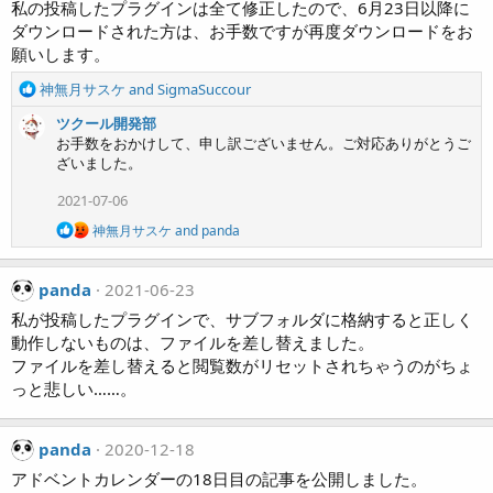
私の投稿したプラグインは全て修正したので、6月23日以降に
s
:
ダウンロードされた方は、お手数ですが再度ダウンロードをお
願いします。
R
神無月サスケ
and
SigmaSuccour
e
ツクール開発部
a
お手数をおかけして、申し訳ございません。ご対応ありがとうご
c
ざいました。
t
i
2021-07-06
o
n
R
神無月サスケ
and
panda
s
e
a
:
c
panda
2021-06-23
t
i
私が投稿したプラグインで、サブフォルダに格納すると正しく
o
動作しないものは、ファイルを差し替えました。
n
ファイルを差し替えると閲覧数がリセットされちゃうのがちょ
s
っと悲しい……。
:
panda
2020-12-18
アドベントカレンダーの18日目の記事を公開しました。