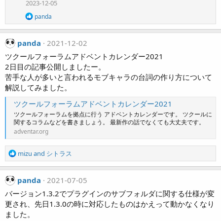
2023-12-05
n
s
R
panda
:
e
a
c
panda
2021-12-02
t
i
ツクールフォーラムアドベントカレンダー2021
o
2日目の記事公開しましたー。
n
苦手な人が多いと言われるモブキャラの台詞の作り方について
s
解説してみました。
:
ツクールフォーラムアドベントカレンダー2021
ツクールフォーラムを拠点に行う アドベントカレンダーです。 ツクールに
関するコラムなどを書きましょう。 最新作の話でなくても大丈夫です。
adventar.org
R
mizu
and
シトラス
e
a
c
panda
2021-07-05
t
バージョン1.3.2でプラグインのサブフォルダに関する仕様が変
i
更され、先日1.3.0の時に対応したものはかえって動かなくなり
o
ました。
n