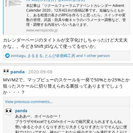
s
本記事は「ツクールフォーラムアドベントカレンダー Advent
:
Calendar 2020」12月4日分の投稿記事です。短編ならともか
く、ある程度の長さのRPGを作ろうと思ったら、スイッチや変
数の管理、武器・防具や敵キャラのパラメーター調整など、管
理・調整する内容がいろいろあります。
www.werepanda.jp
カレンダーページのタイトルが文字化けしちゃったけど大丈夫
かな。。今どきShift JISなんて使ってるせいか。
R
zontagu
,
まるまる
,
とんび@鳶嶋工房
and 1 other person
e
a
c
panda
2020-09-08
t
MV/MZで、マップビューのスケールを一発で50%とか25%とか
i
狙ったスケールに切り替えられる裏技ってありますでしょう
o
か・・・？
n
s
View previous comments…
:
panda
あああー、ホイールかー！
ブラウザやExcelでもCtrl+ホイールで縮尺変えられますもんね。
勢い余ると小さくなりすぎたり大きくなりすぎたりでそんなに便
利ではないですが、確かにこれなら縮小ボタンを連打するよりは