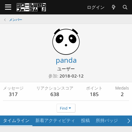
ログイン
メンバー
panda
ユーザー
参加
2018-02-12
メッセージ
リアクションスコア
ポイント
Medals
317
638
185
2
Find
タイムライン
新着アクティビティ
投稿
所持バッジ
プ