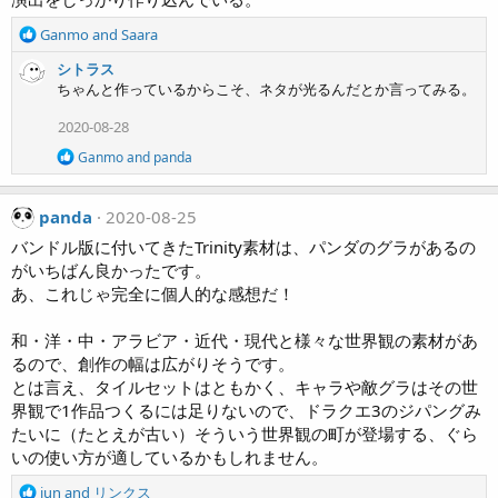
n
s
R
Ganmo
and
Saara
:
e
シトラス
a
ちゃんと作っているからこそ、ネタが光るんだとか言ってみる。
c
t
2020-08-28
i
o
R
Ganmo
and
panda
n
e
a
s
c
:
panda
2020-08-25
t
i
バンドル版に付いてきたTrinity素材は、パンダのグラがあるの
o
がいちばん良かったです。
n
あ、これじゃ完全に個人的な感想だ！
s
:
和・洋・中・アラビア・近代・現代と様々な世界観の素材があ
るので、創作の幅は広がりそうです。
とは言え、タイルセットはともかく、キャラや敵グラはその世
界観で1作品つくるには足りないので、ドラクエ3のジパングみ
たいに（たとえが古い）そういう世界観の町が登場する、ぐら
いの使い方が適しているかもしれません。
R
jun
and
リンクス