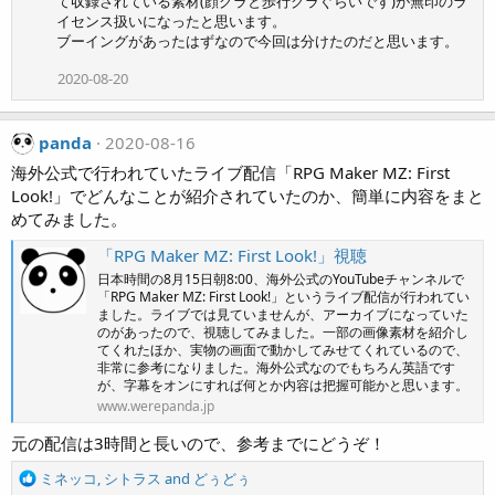
て収録されている素材(顔グラと歩行グラぐらいです)が無印のラ
i
イセンス扱いになったと思います。
o
ブーイングがあったはずなので今回は分けたのだと思います。
n
s
2020-08-20
:
panda
2020-08-16
海外公式で行われていたライブ配信「RPG Maker MZ: First
Look!」でどんなことが紹介されていたのか、簡単に内容をまと
めてみました。
「RPG Maker MZ: First Look!」視聴
日本時間の8月15日朝8:00、海外公式のYouTubeチャンネルで
「RPG Maker MZ: First Look!」というライブ配信が行われてい
ました。ライブでは見ていませんが、アーカイブになっていた
のがあったので、視聴してみました。一部の画像素材を紹介し
てくれたほか、実物の画面で動かしてみせてくれているので、
非常に参考になりました。海外公式なのでもちろん英語です
が、字幕をオンにすれば何とか内容は把握可能かと思います。
www.werepanda.jp
元の配信は3時間と長いので、参考までにどうぞ！
R
ミネッコ
,
シトラス
and
どぅどぅ