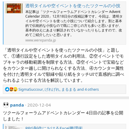
透明タイルや空イベントを使ったツクールの小技
本記事は「ツクールフォーラムアドベントカレンダー Advent
Calendar 2020」12月18日分の投稿記事です。今回は、透明タ
イルや空イベントを使った小技について紹介します。割と基本
的で伝統的な小技なので既にご存じの方も多いと思いますが、
基本的ゆえにあまり解説されていなかったりもしますので、改
めてご紹介したいと思います。
www.werepanda.jp
「透明タイルや空イベントを使ったツクールの小技」と題し
て、①通行設定をした透明タイルの利用法、②空イベントでモ
ブキャラの移動範囲を制限する方法、③空イベントで宝箱など
をカウンター越しに開けられなくする方法、④カウンター属性
を付けた透明タイルで額縁や貼り紙をタッチUIで直感的に調べ
られるようにする方法を解説しています。
R
SigmaSuccour
,
げれげれ
,
まるまる
and 4 others
e
a
panda
c
2020-12-04
t
ツクールフォーラムアドベントカレンダー 4日目の記事を公開
i
しました！
o
n
RPG制作におけるExcel整理術