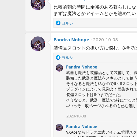
t
i
比較的朝の時間に余裕のある暮らしにな
o
まずは魔法とかアイテムとかを纏めてい
n
s
R
ヨルシ
:
e
a
Pandra Nohope
c
2020-10-08
t
装備品スロットの扱い方に悩む。8枠で
i
o
R
ヨルシ
n
e
s
Pandra Nohope
a
:
武器も魔法も装備品として装備して、
c
装備した武器と魔法をスキルとして使
t
そうなると魔法も込なので6～8スロッ
i
プラグインによって見栄よく整形されて
o
装備スロットは8つまでだった。
n
そうなると、武器・魔法で6枠にすると
s
…いっそ、改ページされるのも已む無し
:
2020-10-08
Pandra Nohope
VXAceならドラクエ式アイテム管理ス