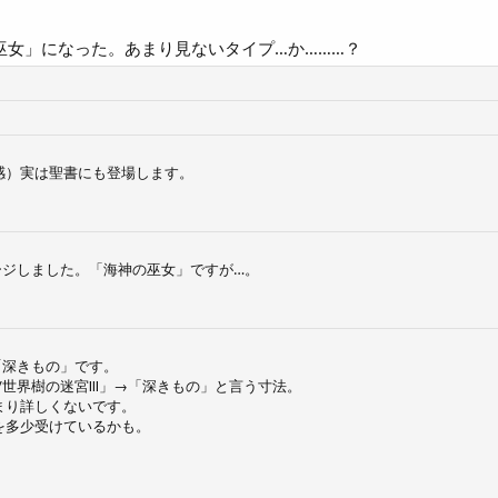
巫女」になった。あまり見ないタイプ…か………？
感）実は聖書にも登場します。
ージしました。「海神の巫女」ですが…。
「深きもの」です。
)/世界樹の迷宮Ⅲ」→「深きもの」と言う寸法。
まり詳しくないです。
響を多少受けているかも。