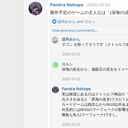
Pandra Nohope
2020-10-22
製作予定のゲームの主人公は「(深海の)
R
温州みかん
and
ヨルシ
e
View previous comments…
a
c
温州みかん
t
ダゴン を祭ってそうです（クトゥルフ
i
o
2020-10-22
n
s
ヨルシ
ヨ
:
深海の巫女から、遊戯王の巫女をイメ
2020-10-23
Pandra Nohope
実は根源にあるのはクトゥルフ神話の
元ネタを辿ると「異海の巫女(フカビト
カードゲームは残念ながらM:tG以外あ
外見的にはM:tGのマーフォークの影
種族も魚人(マーフォーク)ですし。
2020-10-23