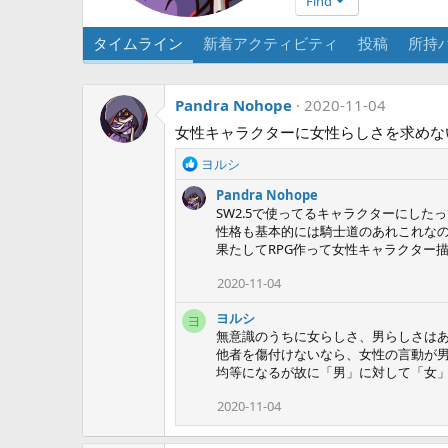
Find
タイムライン
新着アクティビティ
投稿
所持
Pandra Nohope
2020-11-04
女性キャラクターに女性らしさを求めな
R
ヨルシ
e
Pandra Nohope
a
SW2.5で使ってるキャラクターにした
c
性格も基本的には騎士道のあれこれな
t
果たしてRPG作って女性キャラクター
i
o
2020-11-04
n
s
ヨルシ
ヨ
:
無意識のうちに女らしさ、男らしさは
他者を傷付けないなら、女性の言動が
均等になるが故に「男」に対して「女
2020-11-04