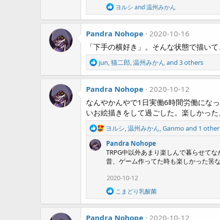
R
ヨルシ
and
温州みかん
e
a
c
Pandra Nohope
2020-10-16
t
i
「下手の横好き」。そんな状態で描いて
o
n
R
jun
,
猫二郎
,
温州みかん
and 3 others
s
e
:
a
Pandra Nohope
c
2020-10-12
t
なんやかんやで1日実働6時間労働になっ
i
いお絵描きをして過ごした。楽しかった
o
n
R
ヨルシ
,
温州みかん
,
Ganmo
and 1 other
s
e
:
Pandra Nohope
a
TRPG中以外あまり楽しんで暮らせて
c
昔、ゲーム作ってた時も楽しかった筈
t
i
2020-10-12
o
n
R
こまどり乳酸菌
s
e
a
:
c
Pandra Nohope
2020-10-12