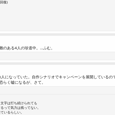
P回復)
難のある4人の珍道中。…ふむ。
Gの人になっていた。自作シナリオでキャンペーンを展開しているの
恐らく嘘になるが、さて。
し文字は打ち続けられても
するって気力は残ってない。
来ているらしい。