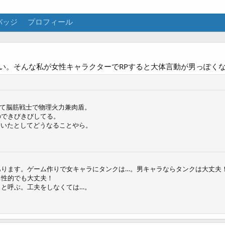
バッジ
プロフィール
い。そんな私が女性キャラクターでRPすると大体言動が男っぽく
って脳筋戦士で物理火力兼肉盾。
のできびきびしてる。
描いたとしてどうなることやら。
あります。ゲーム作りで女キャラにタンクは…。男キャラならタンクは大丈夫
男性的でも大丈夫！
」と呼ぶ。工夫をしなくては…。