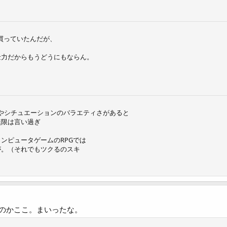
に買っていたんだが、
金力だからもうどうにもならん。
覚やシチュエーションのバラエティさがあると
無限は言い過ぎ
ンピュータゲームのRPGでは
が。（それでもツクるのスキ
のかここ。まいったな。