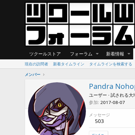
ツクールストア
フォーラム
新着情報
現在の訪問者
新着タイムライン
タイムラインを検索する
メンバー
Pandra Noho
ユーザー
·
試される大
参加
2017-08-07
メッセージ
503