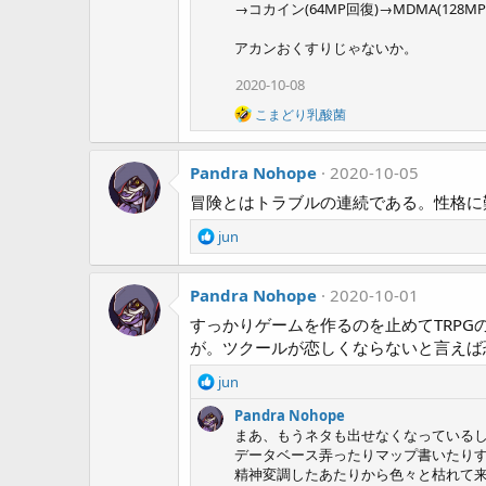
i
→コカイン(64MP回復)→MDMA(128M
o
n
アカンおくすりじゃないか。
s
:
2020-10-08
R
こまどり乳酸菌
e
a
c
Pandra Nohope
2020-10-05
t
i
冒険とはトラブルの連続である。性格に
o
n
R
jun
s
e
:
a
Pandra Nohope
c
2020-10-01
t
すっかりゲームを作るのを止めてTRP
i
が。ツクールが恋しくならないと言えば
o
n
R
jun
s
e
:
Pandra Nohope
a
まあ、もうネタも出せなくなっている
c
データベース弄ったりマップ書いたり
t
精神変調したあたりから色々と枯れて
i