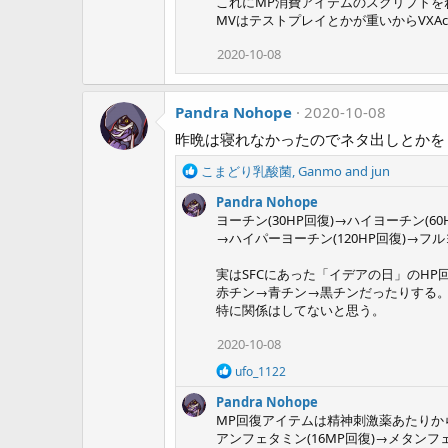
これにMP消費アイテムのスクリプトを
MVはテストプレイとかが重いからVXA
2020-10-08
Pandra Nohope
2020-10-08
昨晩は寝れなかったのでネタ出しとかを
R
こまどり乳酸菌
,
Ganmo
and
jun
e
Pandra Nohope
a
ヨーチン(30HP回復)→ハイヨーチン(60
c
→ハイパーヨーチン(120HP回復)→フルヨ
t
i
実はSFCにあった「イデアの日」のHP
o
赤チン→青チン→黒チンだったりする
n
特に関係はしてないと思う。
s
:
2020-10-08
R
ufo_1122
e
Pandra Nohope
a
c
MP回復アイテムは精神刺激薬あたりか
t
アンフェタミン(16MP回復)→メタンフェ