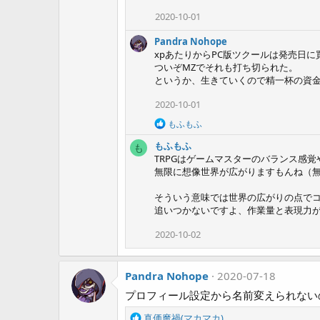
o
2020-10-01
n
s
Pandra Nohope
:
xpあたりからPC版ツクールは発売日
ついぞMZでそれも打ち切られた。
というか、生きていくので精一杯の資
2020-10-01
R
もふもふ
e
もふもふ
a
も
c
TRPGはゲームマスターのバランス感
t
無限に想像世界が広がりますもんね（
i
o
そういう意味では世界の広がりの点でコ
n
追いつかないですよ、作業量と表現力
s
:
2020-10-02
Pandra Nohope
2020-07-18
プロフィール設定から名前変えられない
R
真価魔禍(マカマカ)