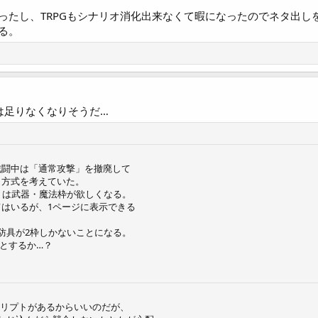
ったし、TRPGもシナリオ消化出来なくて暇になったのでネタ出し
る。
は足りなくなりそうだ…
戦闘中は「通常攻撃」を撤廃して
う方式を考えていた。
トは武器・魔法枠が欲しくなる。
はいるが、1ページに表示できる
防具が2枠しかないことになる。
とするか…？
クリプトがあるからいいのだが、