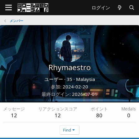
ログイン
メンバー
Rhymaestro
ユーザー
·
35
·
Malaysia
参加
2024-02-20
最終ログイン
2026-07-01
メッセージ
リアクションスコア
ポイント
Medals
12
12
80
0
Find