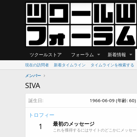
ツクールストア
フォーラム
新着情報
現在の訪問者
新着タイムライン
タイムラインを検索する
メンバー
SIVA
誕生日
1966-06-09 (年齢: 60)
トロフィー
最初のメッセージ
1
これを獲得するにはサイトのどこかにメッセー