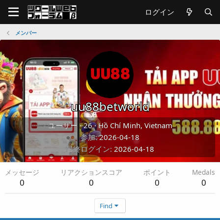
ログイン
メンバー
uu88betworld
ユーザー
·
26
·
Hồ Chí Minh, Vietnam
参加
2026-04-18
最終ログイン
2026-04-18
メッセージ
リアクションスコア
ポイント
Medals
0
0
0
0
Find