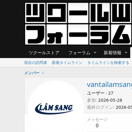
ツクールストア
フォーラム
新着情報
現在の訪問者
新着タイムライン
タイムラインを検索する
メンバー
vantailamsan
ユーザー
·
27
参加
2026-05-28
最終ログイン
2026-0
メッセージ
0