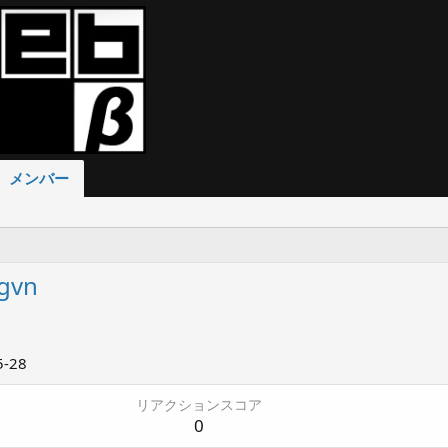
メンバー
gvn
5-28
リアクションスコア
0