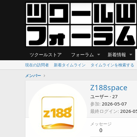
ツクールストア
フォーラム
新着情報
現在の訪問者
新着タイムライン
タイムラインを検索する
メンバー
Z188space
ユーザー
·
27
参加
2026-05-07
最終ログイン
2026-0
メッセージ
0