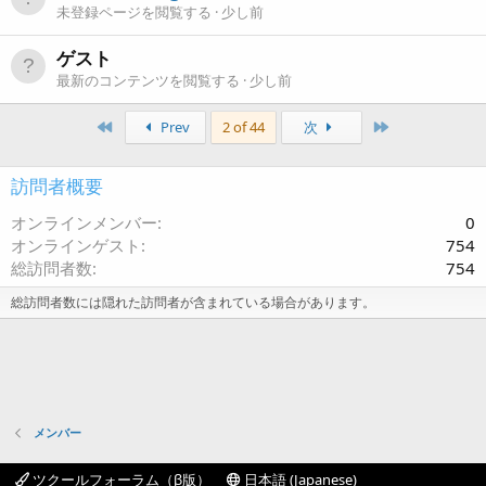
未登録ページを閲覧する
少し前
ゲスト
最新のコンテンツを閲覧する
少し前
First
Last
Prev
2 of 44
次
訪問者概要
オンラインメンバー
0
オンラインゲスト
754
総訪問者数
754
総訪問者数には隠れた訪問者が含まれている場合があります。
メンバー
ツクールフォーラム（β版）
日本語 (Japanese)