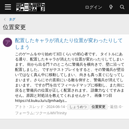
ログイン
タグ
位置変更
配置したキャラが消えたり位置が変わったりして
ア
しまう
このゲームをやり始めて3日くらいの初心者です。 タイトルにあ
る通り、配置したキャラが消えたり位置が変わったりしてしまい
ます。 街から出る門？のところに警備兵を横向きで、壁に沿って
配置しました。 ですがテストプレイをすると、その警備兵が壁沿
いではなく真ん中に移動してしまい、 向きも真っ直ぐになってし
まいます。さらにその直前にいる敵を倒すと、警備兵が消えてし
まいます。 ですが門を出てフィールドマップに移動し、また街に
戻ると警備兵の位置が正しく配置されます。 語彙力なくてすみま
せん。原因と対処法を教えてくれませんか？。 画像 1つ目
https://d.kuku.lu/u3jmhadyz...
アトト
スレッド
2024-06-14
返信: 0
しょうめつ
位置変更
フォーラム:
ツクールMVTrinity