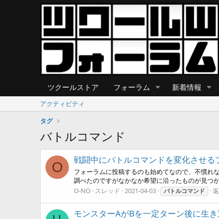
ツクールストア
フォーラム
新着情報
アクティビティ
タグ
バトルコマンド
戦闘中にバトルコマンドを変化させる
O
フォーラムに投稿するのも始めてなので、不慣れな
調べたのですがなかなか希望に沿ったものが見つか
O-NO
スレッド
2021-04-03
返
バトルコマンド
モンスターAがBを一定ターン後に生