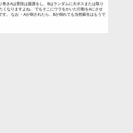
取り巻きAは普段は援護をし、Bはランダムに大ボスまたは取り
たくなりますよね。 でもそこにウラをかいた行動をAにさせ
です。 なお ・Aが倒されたら、Bが倒れても当然蘇生はもうで