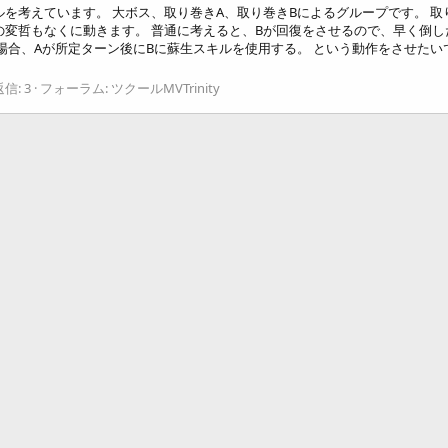
ルを考えています。 大ボス、取り巻きA、取り巻きBによるグループです。 
の変哲もなくに動きます。 普通に考えると、Bが回復をさせるので、早く倒し
場合、Aが所定ターン後にBに蘇生スキルを使用する。 という動作をさせたい
信: 3
フォーラム:
ツクールMVTrinity