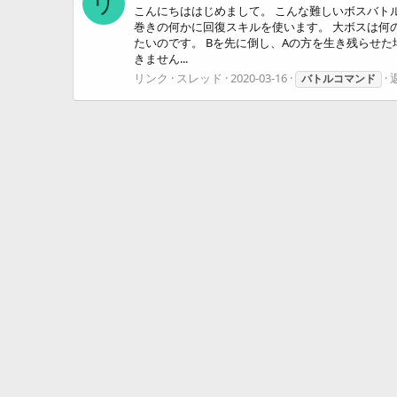
リ
こんにちははじめまして。 こんな難しいボスバト
巻きの何かに回復スキルを使います。 大ボスは何
たいのです。 Bを先に倒し、Aの方を生き残らせた
きません...
リンク
スレッド
2020-03-16
返
バトルコマンド