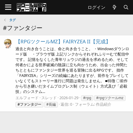
ログイン
タグ
#ファンタジー
【RPGツクールMZ】FAIRYZEA II【完成】
過去と向き合うことは、命と向き合うこと。 ・Windowsダウンロ
ード版 ・ブラウザ版 上記リンクからそれぞれふりーむで配信中
です。 記憶をなくした青年リュウジの過去を求めるため、そして
何者かによる世界破滅の陰謀に立ち向かうため、出会った仲間た
ちとともにファンタジー世界を巡る冒険に出るRPGです。 拙作
「FAIRYZEA」シリーズの続編にあたりますが、前作をプレイして
いなくてもストーリー進行に問題は発生しません。 ■特徴 〇前作
から引き継いだタイムプログレス制（ウェイト）方式及び「必殺
技」のシステム...
エルフォード
スレッド
2026-01-29
#rpg
#rpgツクールmz
返信: 0
フォーラム:
作品紹介
#ファンタジー
#長編