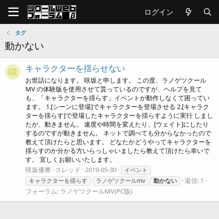
ログイン
タグ
動かない
キャラクターを揺らせない
咲
お世話になります。 咲坂と申します。 この度、ラノゲツクール
MV の体験版を使用させて貰っているのですが、ヘルプを見て
も、「キャラクターを揺らす」イベントが動作しなくて困ってい
ます。 1.[シーンに登場]でキャラクターを登場させる 2.[キャラク
ターを揺らす]で登場したキャラクターを揺らすように実行 しまし
たが、動きません。 速度や時間を変えたり、[ウェイト]にしたり
するのですが動きません。 ネットで調べても分からなかったので
教えて頂けたらと思います。 どなたかどうやってキャラクターを
揺らすのか分かる方いらっしゃいましたら教えて頂けたら幸いで
す。 宜しくお願いいたします。
咲坂優摩
スレッド
2019-05-30
イベント
返信: 1
キャラクターを揺らす
ラノゲツクールmv
動かない
フォーラム:
ラノゲツクールMV(PC版)