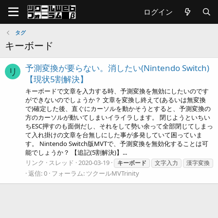
ログイン
タグ
キーボード
予測変換が要らない。消したい(Nintendo Switch)
リ
【現状5割解決】
キーボードで文章を入力する時、予測変換を無効にしたいのです
ができないのでしょうか？ 文章を変換し終えて(あるいは無変換
で)確定した後、直ぐにカーソルを動かそうとすると、予測変換の
方のカーソルが動いてしまいイライラします。 閉じようといちい
ちESC押すのも面倒だし、それをして勢い余って全部閉じてしまっ
て入れ掛けの文章を台無しにした事が多発していて困っていま
す。 Nintendo Switch版MVTで、予測変換を無効化することは可
能でしょうか？ 【追記(5割解決)】...
リンク
スレッド
2020-03-19
キーボード
文字入力
漢字変換
返信: 0
フォーラム:
ツクールMVTrinity