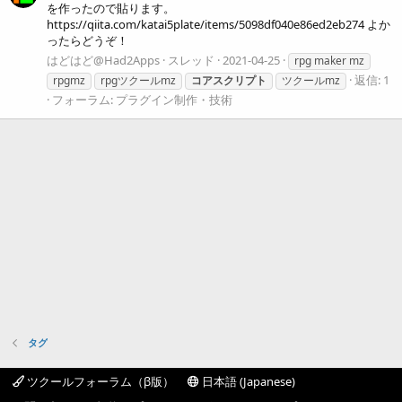
を作ったので貼ります。
https://qiita.com/katai5plate/items/5098df040e86ed2eb274 よか
ったらどうぞ！
はどはど@Had2Apps
スレッド
2021-04-25
rpg maker mz
返信: 1
rpgmz
rpgツクールmz
コアスクリプト
ツクールmz
フォーラム:
プラグイン制作・技術
タグ
ツクールフォーラム（β版）
日本語 (Japanese)