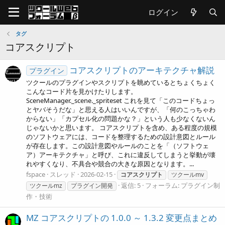
ログイン
タグ
コアスクリプト
コアスクリプトのアーキテクチャ解説
プラグイン
ツクールのプラグインやスクリプトを眺めているとちょくちょく
こんなコード片を見かけたりします。
SceneManager._scene._spriteset これを見て「このコードちょっ
とヤバそうだな」と思える人はいいんですが、「何のこっちゃわ
からない」「カプセル化の問題かな？」という人も少なくないん
じゃないかと思います。 コアスクリプトを含め、ある程度の規模
のソフトウェアには、コードを整理するための設計意図とルール
が存在します。この設計意図やルールのことを「（ソフトウェ
ア）アーキテクチャ」と呼び、これに違反してしまうと挙動が壊
れやすくなり、不具合や競合の大きな原因となります。...
fspace
スレッド
2026-02-15
コアスクリプト
ツクールmv
返信: 5
フォーラム:
プラグイン制
ツクールmz
プラグイン開発
作・技術
MZ コアスクリプトの 1.0.0 ～ 1.3.2 変更点まとめ