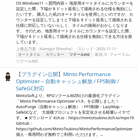
OS Windows11 ＜質問内容＞ 地形用オートタイルにカウンターを
設定した際、下端が 8 ドット延長して描画される仕様を無効にし
たいです。 購入した机のオートタイルを使用したいのですが、カ
ウンターを設定してしまうと下端を 8 ドット延長して描画される
仕様に対応していないらしく、タイルの描画がおかしくなりま
す。 そのため、地形用オートタイルにカウンターを設定した際、
下端が 8 ドット延長して描画される仕様を無効にできる方法を探
しています。
上條志乃葉（Kamijyo Shinoha）
スレッド
2025-11-11
返信: 0
フォーラム:
オートタイル
カウンター
ツクールmz
ツクールMZ
【プラグイン公開】Minto Performance
Optimizer – 自動キャッシュ解放 / FPS制御 /
SafeGC対応
MintoSoftより、RPGツクールMZ向けの最適化プラグイン
「Minto Performance Optimizer v1.9」を公開しました！
AutoPurge（自動キャッシュ解放）・FPS制御・LazyMap・
SafeGCなど、 大規模プロジェクトを安定化させる軽量レイヤで
す。 ■ ダウンロード itch.io：https://mintotsukino.itch.io/mpo19
GitHub：
https://github.com/MintoTsukino/MintoPerformanceOptimizer
個人・商用問わず無料でご利用いただけます。...