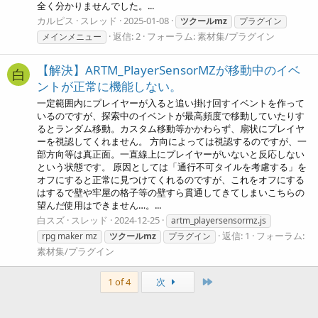
全く分かりませんでした。...
カルピス
スレッド
2025-01-08
ツクールmz
プラグイン
返信: 2
フォーラム:
素材集/プラグイン
メインメニュー
【解決】ARTM_PlayerSensorMZが移動中のイベ
白
ントが正常に機能しない。
一定範囲内にプレイヤーが入ると追い掛け回すイベントを作って
いるのですが、探索中のイベントが最高頻度で移動していたりす
るとランダム移動。カスタム移動等かかわらず、扇状にプレイヤ
ーを視認してくれません。 方向によっては視認するのですが、一
部方向等は真正面。一直線上にプレイヤーがいないと反応しない
という状態です。 原因としては「通行不可タイルを考慮する」を
オフにすると正常に見つけてくれるのですが、これをオフにする
はするで壁や牢屋の格子等の壁すら貫通してきてしまいこちらの
望んだ使用はできません…。...
白スズ
スレッド
2024-12-25
artm_playersensormz.js
返信: 1
フォーラム:
rpg maker mz
ツクールmz
プラグイン
素材集/プラグイン
Last
1 of 4
次