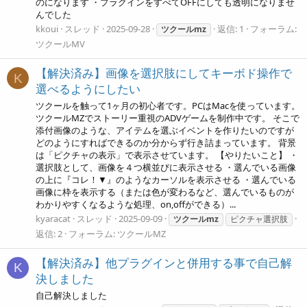
のになります ・プラグインをすべてOFFにしても透明になりませ
んでした
kkoui
スレッド
2025-09-28
返信: 1
フォーラム:
ツクールmz
ツクールMV
【解決済み】画像を選択肢にしてキーボド操作で
K
選べるようにしたい
ツクールを触って1ヶ月の初心者です。PCはMacを使っています。
ツクールMZでストーリー重視のADVゲームを制作中です。 そこで
添付画像のような、アイテムを選ぶイベントを作りたいのですが
どのようにすればできるのか分からず行き詰まっています。 背景
は「ピクチャの表示」で表示させています。 【やりたいこと】 ・
選択肢として、画像を４つ横並びに表示させる ・選んでいる画像
の上に『コレ！▼』のようなカーソルを表示させる ・選んでいる
画像に枠を表示する（または色が変わるなど、選んでいるものが
わかりやすくなるような処理、on,offができる）...
kyaracat
スレッド
2025-09-09
ツクールmz
ピクチャ選択肢
返信: 2
フォーラム:
ツクールMZ
【解決済み】他プラグインと併用する事で自己解
K
決しました
自己解決しました