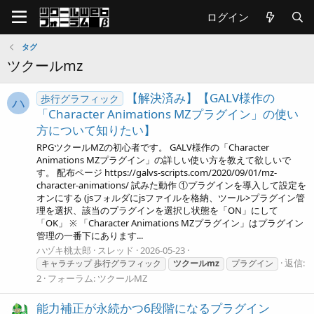
ログイン
タグ
ツクールmz
【解決済み】【GALV様作の
歩行グラフィック
ハ
「Character Animations MZプラグイン」の使い
方について知りたい】
RPGツクールMZの初心者です。 GALV様作の「Character
Animations MZプラグイン」の詳しい使い方を教えて欲しいで
す。 配布ページ https://galvs-scripts.com/2020/09/01/mz-
character-animations/ 試みた動作 ①プラグインを導入して設定を
オンにする (jsフォルダにjsファイルを格納、ツール>プラグイン管
理を選択、該当のプラグインを選択し状態を「ON」にして
「OK」 ※ 「Character Animations MZプラグイン」はプラグイン
管理の一番下にあります...
ハヅキ桃太郎
スレッド
2026-05-23
返信:
キャラチップ 歩行グラフィック
ツクールmz
プラグイン
2
フォーラム:
ツクールMZ
能力補正が永続かつ6段階になるプラグイン