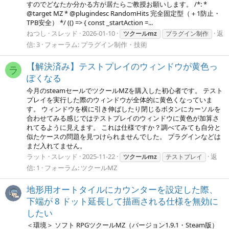
すのでどなたか分かる方が居たらご教授お願いします。 /*: *
@target MZ * @plugindesc RandomHits 完全固定型（＋1防止・
TPB安全） */ (() => { const _startAction =...
ねつし
スレッド
2026-01-10
返
ツクールmz
プラグイン制作
信: 3
フォーラム:
プラグイン制作・技術
【解決済み】テストプレイのウィンドウが黄色っ
ラ
ぽくなる
今月のsteamセールでツクールMZを購入した初心者です。 テスト
プレイを実行した際のウィンドウが全体的に黄色くなっていま
す。 ウィンドウを横に引き伸ばしたり閉じるボタンにカーソルを
合わせてみる感じではテストプレイのウィンドウに黄色が加算さ
れてるように見えます。 これは仕様ですか？調べてみても自分と
似たケースの問題を見つけられませんでした。 プラグインなどは
まだ入れてません。
ラット
スレッド
2025-11-22
返
ツクールmz
テストプレイ
信: 1
フォーラム:
ツクールMZ
地形用オートタイルにカウンターを設定した際、
下端が 8 ドット延長して描画される仕様を無効に
したい
＜環境＞ ソフト RPGツクールMZ（バージョン1.9.1・Steam版）