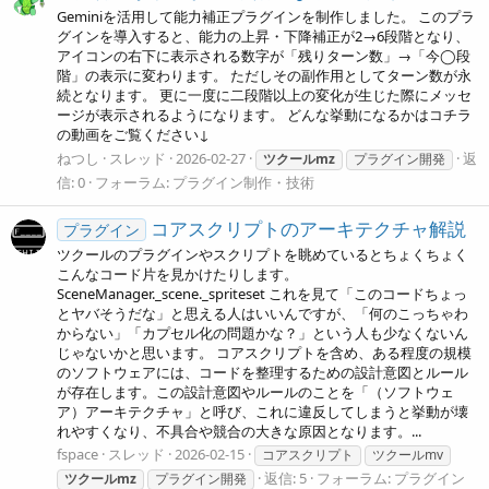
Geminiを活用して能力補正プラグインを制作しました。 このプラ
グインを導入すると、能力の上昇・下降補正が2→6段階となり、
アイコンの右下に表示される数字が「残りターン数」→「今◯段
階」の表示に変わります。 ただしその副作用としてターン数が永
続となります。 更に一度に二段階以上の変化が生じた際にメッセ
ージが表示されるようになります。 どんな挙動になるかはコチラ
の動画をご覧ください↓
ねつし
スレッド
2026-02-27
返
ツクールmz
プラグイン開発
信: 0
フォーラム:
プラグイン制作・技術
コアスクリプトのアーキテクチャ解説
プラグイン
ツクールのプラグインやスクリプトを眺めているとちょくちょく
こんなコード片を見かけたりします。
SceneManager._scene._spriteset これを見て「このコードちょっ
とヤバそうだな」と思える人はいいんですが、「何のこっちゃわ
からない」「カプセル化の問題かな？」という人も少なくないん
じゃないかと思います。 コアスクリプトを含め、ある程度の規模
のソフトウェアには、コードを整理するための設計意図とルール
が存在します。この設計意図やルールのことを「（ソフトウェ
ア）アーキテクチャ」と呼び、これに違反してしまうと挙動が壊
れやすくなり、不具合や競合の大きな原因となります。...
fspace
スレッド
2026-02-15
コアスクリプト
ツクールmv
返信: 5
フォーラム:
プラグイン
ツクールmz
プラグイン開発