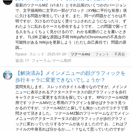
最新のツクールMZ（v1.8.1）とそれ以前のいくつかのバージョン
で、文字描画時に文字の一部がブロック（XY軸に平行な矩形）状
に欠ける問題が発生しています。また、同一の問題かどうかは不
明ですが、欠けるのではなく塗りつぶされたようになったり、ず
れたように乱れるケースも存在するようです。 この問題で困って
る人をちょくちょく見かけるので、わかる範囲のことを書いとき
ます。 TL;DR 正確な原因は不明 NW.js内のChromiumの不具合の
可能性がある NW.jsを更新しよう（ただし自己責任で） 問題の原
因...
fspace
スレッド
2025-01-29
ツクールmz
フォント
不具合
返信: 17
フォーラム:
ゲーム制作
【解決済み】メインメニューの顔グラフィックを
歩行キャラに変更できないでしょうか？
質問失礼します。 スレッドのタイトル通りなのですが、メインメ
ニューに表示されるアクターステータスの顔グラフィックを歩行
キャラクターに変更する方法を探しています。 RPGツクールMZ使
用です ツクールMVだと専用のプラグインを探せばチラホラ見つ
かるのですが、ツクールMZだと探しても無かったのでコチラで質
問させて頂きました。 ツクールMZ製のフリーゲームなどでメイン
メニューのアクターステータスの顔グラフィックが歩行グラフィ
ックに変わっていたりするゲームがありましたので お、これはフ
ァイルの中身見れば分かるか……！？なんて思っていたのですが