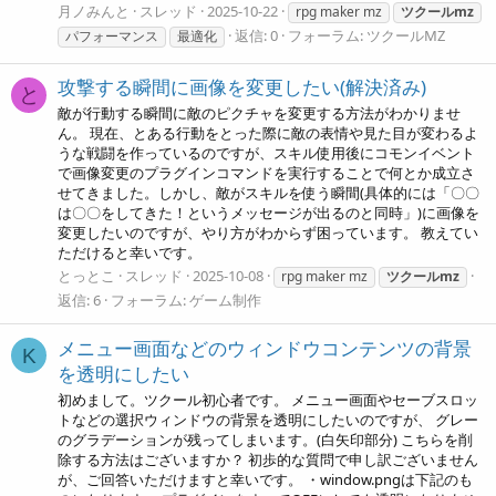
月ノみんと
スレッド
2025-10-22
rpg maker mz
ツクールmz
返信: 0
フォーラム:
ツクールMZ
パフォーマンス
最適化
攻撃する瞬間に画像を変更したい(解決済み)
と
敵が行動する瞬間に敵のピクチャを変更する方法がわかりませ
ん。 現在、とある行動をとった際に敵の表情や見た目が変わるよ
うな戦闘を作っているのですが、スキル使用後にコモンイベント
で画像変更のプラグインコマンドを実行することで何とか成立さ
せてきました。しかし、敵がスキルを使う瞬間(具体的には「〇〇
は〇〇をしてきた！というメッセージが出るのと同時」)に画像を
変更したいのですが、やり方がわからず困っています。 教えてい
ただけると幸いです。
とっとこ
スレッド
2025-10-08
rpg maker mz
ツクールmz
返信: 6
フォーラム:
ゲーム制作
メニュー画面などのウィンドウコンテンツの背景
K
を透明にしたい
初めまして。ツクール初心者です。 メニュー画面やセーブスロッ
トなどの選択ウィンドウの背景を透明にしたいのですが、 グレー
のグラデーションが残ってしまいます。(白矢印部分) こちらを削
除する方法はございますか？ 初歩的な質問で申し訳ございません
が、ご回答いただけますと幸いです。 ・window.pngは下記のも