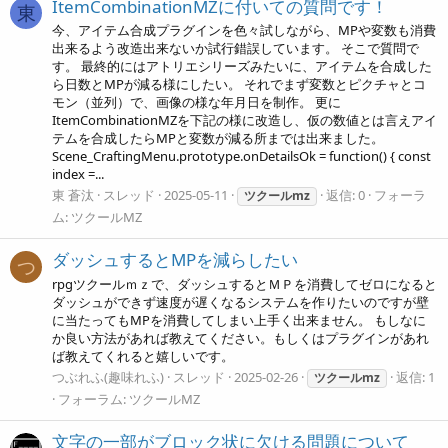
ItemCombinationMZに付いての質問です！
東
今、アイテム合成プラグインを色々試しながら、MPや変数も消費
出来るよう改造出来ないか試行錯誤しています。 そこで質問で
す。 最終的にはアトリエシリーズみたいに、アイテムを合成した
ら日数とMPが減る様にしたい。 それでまず変数とピクチャとコ
モン（並列）で、画像の様な年月日を制作。 更に
ItemCombinationMZを下記の様に改造し、仮の数値とは言えアイ
テムを合成したらMPと変数が減る所までは出来ました。
Scene_CraftingMenu.prototype.onDetailsOk = function() { const
index =...
東 蒼汰
スレッド
2025-05-11
返信: 0
フォーラ
ツクールmz
ム:
ツクールMZ
ダッシュするとMPを減らしたい
つ
rpgツクールｍｚで、ダッシュするとＭＰを消費してゼロになると
ダッシュができず速度が遅くなるシステムを作りたいのですが壁
に当たってもMPを消費してしまい上手く出来ません。 もしなに
か良い方法があれば教えてください。もしくはプラグインがあれ
ば教えてくれると嬉しいです。
つぶれふ(趣味れふ)
スレッド
2025-02-26
返信: 1
ツクールmz
フォーラム:
ツクールMZ
文字の一部がブロック状に欠ける問題について