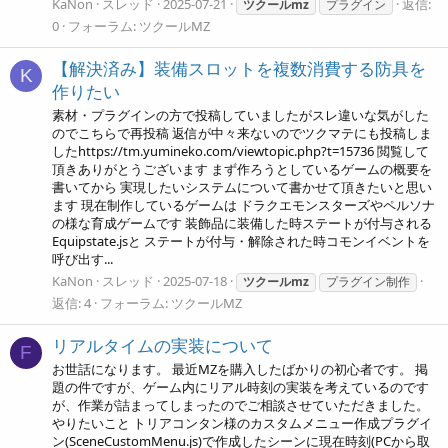
KaNon
スレッド
2025-07-21
返信:
ツクールmz
プラグイン
0
フォーラム:
ツクールMZ
【解決済み】装備スロットを複数消費する防具を
K
作りたい
素材・プラグインの方で投稿していましたがスレ違いな気がした
のでこちらで再投稿 返信が中々来ないのでツクマテにも投稿しま
したhttps://tm.yumineko.com/viewtopic.php?t=15736 閲覧して
頂きありがとうございます まず作ろうとしているゲームの概要を
書いてから 実現したいシステムについて書かせて頂きたいと思い
ます 現在制作しているゲームは ドラクエモンスターズやペルソナ
の様な育成ゲームです 装飾品に装備した時ステートが付与される
Equipstate.jsと ステートが付与・解除された時コモンイベントを
呼び出す...
KaNon
スレッド
2025-07-18
ツクールmz
プラグイン制作
返信: 4
フォーラム:
ツクールMZ
リアルタイムの実装について
F
お世話になります。 最近MZを購入したばかりの初心者です。 掲
題の件ですが、ゲーム内にリアル時刻の実装を考えているのです
が、作業が詰まってしまったのでご相談させていただきました。
やりたいこと トリアコンタン様のカスタムメニュー作成プラグイ
ン(SceneCustomMenu.js)で作成したシーンに現在時刻(PCから取