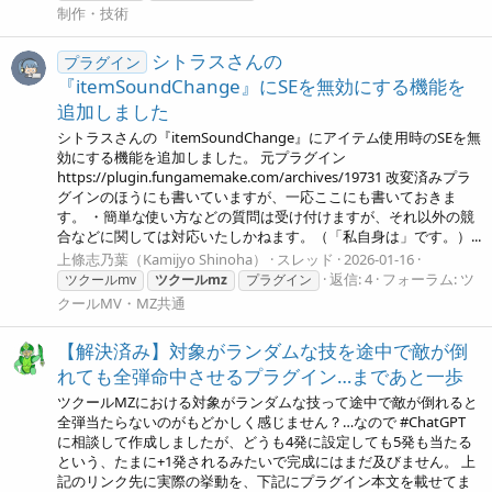
制作・技術
シトラスさんの
プラグイン
『itemSoundChange』にSEを無効にする機能を
追加しました
シトラスさんの『itemSoundChange』にアイテム使用時のSEを無
効にする機能を追加しました。 元プラグイン
https://plugin.fungamemake.com/archives/19731 改変済みプラ
グインのほうにも書いていますが、一応ここにも書いておきま
す。 ・簡単な使い方などの質問は受け付けますが、それ以外の競
合などに関しては対応いたしかねます。（「私自身は」です。）...
上條志乃葉（Kamijyo Shinoha）
スレッド
2026-01-16
返信: 4
フォーラム:
ツ
ツクールmv
ツクールmz
プラグイン
クールMV・MZ共通
【解決済み】対象がランダムな技を途中で敵が倒
れても全弾命中させるプラグイン…まであと一歩
ツクールMZにおける対象がランダムな技って途中で敵が倒れると
全弾当たらないのがもどかしく感じません？…なので #ChatGPT
に相談して作成しましたが、どうも4発に設定しても5発も当たる
という、たまに+1発されるみたいで完成にはまだ及びません。 上
記のリンク先に実際の挙動を、下記にプラグイン本文を載せてま