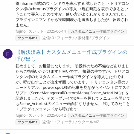
得,hh:mm形式)のウィンドウを表示する 試したこと ・トリアコン
タン様のchronusプラグインの導入 →現在時刻を表示できるとい
うことで導入したのですが、使い方がよくわかりませんでした。
プラグインコマンドから実時間表示を選択しましたが、反映され
ません。...
fujino
スレッド
2025-06-14
カスタムメニュー作成プラグイン
返信: 0
フォーラム:
素材集/プラグイン
ツクールmz
【解決済み】カスタムメニュー作成プラグインの
F
呼び出し
初めまして、お世話になります。 初投稿のため不備などありまし
たらご指摘いただけますと幸いです。 掲題の件ですが、トリアコ
ンタン様のカスタムメニュー作成プラグインを導入したのです
が、呼び出すことが出来ず困っています。 トリアコンタン様のチ
ュートリアル、power spot.様の記事を見ながらイベントにてスク
リプト（SceneManager.callCustomMenu('Scene_ActorList');）を
記述しましたが、テストプレイでxキーを押してメニューを開いて
もScene_ActorListのメニュー画面になりません。 試してみたこと
・プラグインコマンドから呼び出す...
fujino
スレッド
2025-06-12
カスタムメニュー作成プラグイン
返信: 1
フォーラム:
ツクールMZ
ツクールmz