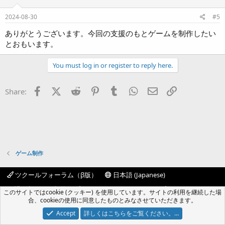
n
s
2024-08-30
#5
:
ありがとうございます。今回の支援のもとゲームを制作したい
とおもいます。
You must log in or register to reply here.
Facebook
X (Twitter)
Reddit
Pinterest
Tumblr
WhatsApp
Eメール
リンク
Share:
ゲーム制作
ツクールフォーラム（β版）
日本語 (Japanese)
お問い合わせ
規約
プライバシーポリシー
ヘルプ
このサイトではcookie (クッキー) を使用しています。サイトの利用を継続した場
フォーラムトップ
R
合、cookieの使用に同意したものとみなさせていただきます。
S
S
Accept
詳しくはこちらをご覧ください。…
®
Community platform by XenForo
© 2010-2024 XenForo Ltd.