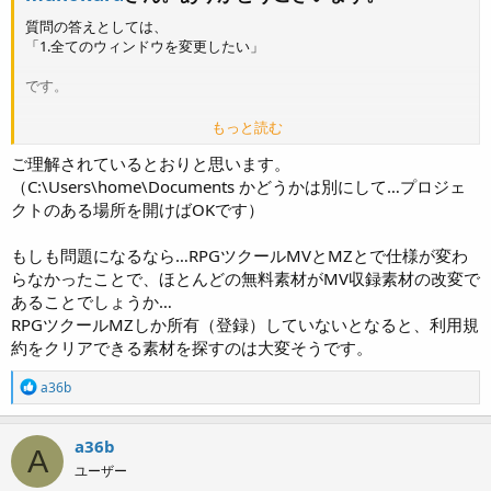
質問の答えとしては、
「1.全てのウィンドウを変更したい」
です。
もっと読む
ご理解されているとおりと思います。
また、今回は、フリー素材を使って試したいと思っています。
入れ方としては、
（C:\Users\home\Documents かどうかは別にして…プロジェ
C:\Users\home\Documents\Games\
＜プロジェクト名＞
クトのある場所を開けばOKです）
\img\system 内のフォルダ内の「
Window.
png
」というファイルを
削除して、別の「フリーor自作.pngファイル」を入れることで、オリ
もしも問題になるなら…RPGツクールMVとMZとで仕様が変わ
ジナルのメッセージウインドウができるのでしょうか？
らなかったことで、ほとんどの無料素材がMV収録素材の改変で
あることでしょうか…
長文失礼しました。
RPGツクールMZしか所有（登録）していないとなると、利用規
約をクリアできる素材を探すのは大変そうです。
R
a36b
e
a
c
a36b
A
t
ユーザー
i
o