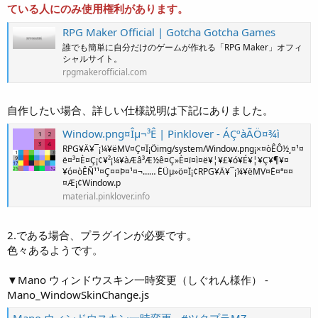
ている人にのみ使用権利があります。
RPG Maker Official | Gotcha Gotcha Games
誰でも簡単に自分だけのゲームが作れる「RPG Maker」オフィ
シャルサイト。
rpgmakerofficial.com
自作したい場合、詳しい仕様説明は下記にありました。
Window.png¤Îµ¬³Ê | Pinklover - ÁÇºàÃÖ¤¾ì
RPG¥Ä¥¯¡¼¥ëMV¤Ç¤Ï¡Öimg/system/Window.png¡×¤òÊÔ½¸¤¹¤
ë¤³¤È¤Ç¡¢¥²¡¼¥àÆâ³Æ½ê¤Ç»È¤ï¤ì¤ë¥¦¥£¥ó¥É¥¦¥Ç¥¶¥¤
¥ó¤òÊÑ¹¹¤Ç¤¤Þ¤¹¤¬…… ËÜµ»ö¤Ï¡¢RPG¥Ä¥¯¡¼¥ëMV¤Ë¤ª¤¤
¤Æ¡¢Window.p
material.pinklover.info
2.である場合、プラグインが必要です。
色々あるようです。
▼Mano ウィンドウスキン一時変更（しぐれん様作） -
Mano_WindowSkinChange.js
Mano ウィンドウスキン一時変更 - #ツクプラMZ