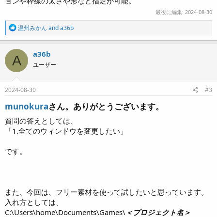
ョンや枠線の太さや形など指定が可能。
最後に編集:
2024-08-30
R
温州みかん
and
a36b
e
a
c
a36b
A
t
ユーザー
i
o
n
s
2024-08-30
#3
:
munokura
さん。ありがとうございます。​
質問の答えとしては、
「1.全てのウィンドウを変更したい」
です。
また、今回は、フリー素材を使って試したいと思っています。
入れ方としては、
C:\Users\home\Documents\Games\
＜プロジェクト名＞