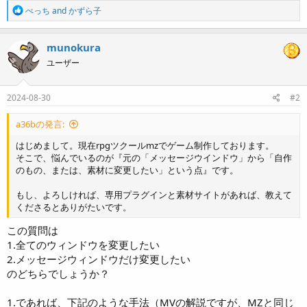
R
ぺっち
and
かずら子
e
a
c
munokura
t
ユーザー
i
o
n
s
2024-08-30
#2
:
a36bの発言:
はじめまして。現在rpgツクールmzでゲーム制作しております。
そこで、悩んでいるのが『元の「メッセージウインドウ」から「自作
のもの、または、素材に変更したい」という点』です。
もし、よろしければ、専用プラグインと素材サイトがあれば、教えて
くださるとありがたいです。
この質問は
1.全てのウィンドウを変更したい
2.メッセージウィンドウだけ変更したい
のどちらでしょうか？
1.であれば、下記のような手法（MVの解説ですが、MZと同じ