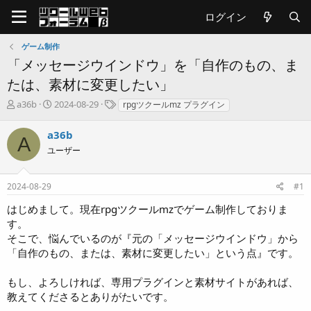
ログイン
ゲーム制作
「メッセージウインドウ」を「自作のもの、ま
たは、素材に変更したい」
T
開
タ
a36b
2024-08-29
rpgツクールmz プラグイン
h
始
グ
r
日
a36b
A
e
ユーザー
a
d
s
2024-08-29
#1
t
a
はじめまして。現在rpgツクールmzでゲーム制作しておりま
r
す。
t
そこで、悩んでいるのが『元の「メッセージウインドウ」から
e
「自作のもの、または、素材に変更したい」という点』です。
r
もし、よろしければ、専用プラグインと素材サイトがあれば、
教えてくださるとありがたいです。