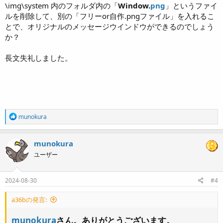
\img\system 内のフォルダ内の「
Window.
png
」というファイ
ルを削除して、別の「フリーor自作.pngファイル」を入れるこ
とで、オリジナルのメッセージウインドウができるのでしょう
か？
長文失礼しました。
R
munokura
e
a
c
munokura
t
ユーザー
i
o
n
s
2024-08-30
#4
:
a36bの発言:
munokura
さん。ありがとうございます。​