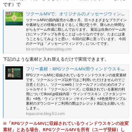
です）で
ツクールMVで、オリジナルのメッセージウィンドウを作りたい - BIT/O
ツクールMVの国内販売から数ヶ月。日々さまざまなプラグイン
や素材などの情報が目まぐるしく飛び交う中、限られた時間な
がらもゲーム作成に勤しんでおります。 最近は自身のゲーム向
けにマップチップを作ることばっかりなのですが、たまには違
うことをしてみようと思い、今回の記事に至っています。 今回
のテーマは「メッセージウィンドウ」についてです。
bit-orchard.hatenablog.com
下記のような素材と入れ替えるだけで実現できます。
フリー素材：RPGツクールMV用ウィンドウスキン その１
RPGツクールMVに収録されているウィンドウスキンの改変素材
です。ツクールシリーズ以外ではご利用いただけませんのでご
注意ください。ツクールweb | ツクールファンのためのオフィ
シャルサイト『ツクールシリーズ』に収録されている素材の利
用についてtkool.jp収録内容・ウィンドウスキン（ファタンジー
系）×4色・ウィンドウスキン（サイバー系）×4色使用サンプル
素材のダウンロードご利用の際はクレジット表記をお願いいた
します...
kopacurve.blog.fc2.com
※「RPGツクールMVに収録されているウィンドウスキンの改変
素材」とある場合、RPGツクールMVを所有（ユーザ登録）し