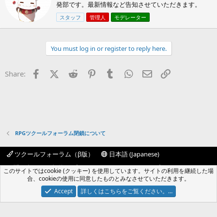
o
発部です。最新情報など告知させていただきます。
t
n
t
スタッフ
管理人
モデレーター
s
e
:
n
b
y
You must log in or register to reply here.
Facebook
X (Twitter)
Reddit
Pinterest
Tumblr
WhatsApp
Eメール
リンク
Share:
RPGツクールフォーラム閉鎖について
ツクールフォーラム（β版）
日本語 (Japanese)
お問い合わせ
規約
プライバシーポリシー
ヘルプ
このサイトではcookie (クッキー) を使用しています。サイトの利用を継続した場
フォーラムトップ
R
合、cookieの使用に同意したものとみなさせていただきます。
S
S
Accept
詳しくはこちらをご覧ください。…
®
Community platform by XenForo
© 2010-2024 XenForo Ltd.