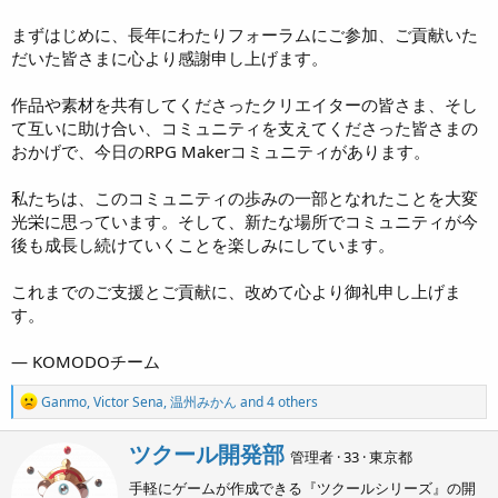
まずはじめに、長年にわたりフォーラムにご参加、ご貢献いた
だいた皆さまに心より感謝申し上げます。
作品や素材を共有してくださったクリエイターの皆さま、そし
て互いに助け合い、コミュニティを支えてくださった皆さまの
おかげで、今日のRPG Makerコミュニティがあります。
私たちは、このコミュニティの歩みの一部となれたことを大変
光栄に思っています。そして、新たな場所でコミュニティが今
後も成長し続けていくことを楽しみにしています。
これまでのご支援とご貢献に、改めて心より御礼申し上げま
す。
— KOMODOチーム
R
Ganmo
,
Victor Sena
,
温州みかん
and 4 others
e
a
W
ツクール開発部
c
管理者
·
33
·
東京都
r
t
手軽にゲームが作成できる『ツクールシリーズ』の開
i
i