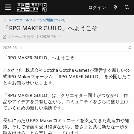
ログイン
RPGツクールフォーラム閉鎖について
「RPG MAKER GUILD」へようこそ
T
開
ツクール開発部
2026-06-11
h
始
r
日
2026-06-11
e
「RPG MAKER GUILD」へようこそ
a
d
s
このたび、株式会社Gotcha Gotcha Gamesが運営する新しい公
t
式RPG Makerフォーラム 「RPG MAKER GUILD」 を公開したこ
a
とをお知らせいたします。
r
t
「RPG MAKER GUILD」は、クリエイター同士がつながり、作
e
r
品やアイデアを共有しながら、コミュニティをさらに盛り上げ
ていくための新しい場所です。
長年にわたりRPG Makerコミュニティを支えてきた創造力や知
識、そして情熱を受け継ぎながら、皆さまと共に新たな一歩を
踏み出せることを楽しみにしています。