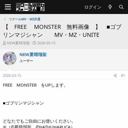
ログイン
ツクールMV・MZ共通
【 FREE MONSTER 無料画像 】 ■ゴブ
リンマジシャン MV・MZ・UNITE
T
開
NEW夏晴瑠架
2026-03-15
h
始
r
日
NEW夏晴瑠架
e
ユーザー
a
d
s
2026-03-15
#1
t
a
FREE MONSTER をUPします。
r
t
e
■ゴブリンマジシャン
r
どなたでもご自由にお使いください。
※（©夏晴瑠架 ©NATHUHARUCA）