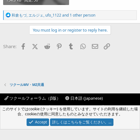
154.3 KB · 閲覧: 50
R
和倉もづ
,
エルジェ
,
ufo_1122
and 1 other person
e
a
c
You must log in or register to reply here.
t
i
o
Facebook
X (Twitter)
Reddit
Pinterest
Tumblr
WhatsApp
Eメール
リンク
Share:
n
s
:
ツクールMV・MZ共通
ツクールフォーラム（β版）
日本語 (Japanese)
お問い合わせ
規約
プライバシーポリシー
ヘルプ
このサイトではcookie (クッキー) を使用しています。サイトの利用を継続した場
フォーラムトップ
R
合、cookieの使用に同意したものとみなさせていただきます。
S
S
Accept
詳しくはこちらをご覧ください。…
®
Community platform by XenForo
© 2010-2024 XenForo Ltd.