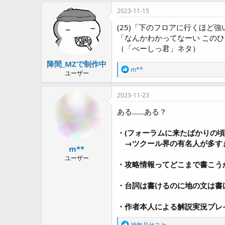
a
c
2023-11-15
t
i
(25)「下のフロアに行くほど
o
「なんかわかってなーい このひ
n
（「べーしっ君」ネタ）
s
:
降間_MZで制作中
R
m**
ユーザー
e
a
c
2023-11-23
t
i
ある……ある？
o
n
・(フォーラムに来たばかりの
s
:
→ツクール界の有名人が多す
m**
ユーザー
・攻略情報ってどこまで書こう
・台詞は書けるのに地の文は書
・作者本人による解説実況プレ
R
神無月サスケ