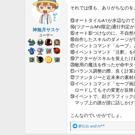
t
i
それでは僕も、ありがちなのを
o
n
⑬オートタイルA1が水辺なの
s
:
⑭(ツクールMV限定)通行判定
神無月サスケ
⑮オート影つけなのに、不自然
ユーザー
⑯自作したスキルのダメージが
⑰イベントコマンド「ループ」
⑱イベントコマンド「注釈」を
⑲アクターがスキルを覚えたけ
⑳敵用の魔法を作ったが命中タ
㉑バランス調整の際、良く計算
㉒ファンタジーと近未来の素材
㉓イベントコマンド「セーブ画
ロードしてもその変更が反映し
㉔イベントで、顔グラフィック
マップ上の誰が誰に話しかけ
こんなのでいかがでしょ。
R
夢幻台
and
m**
e