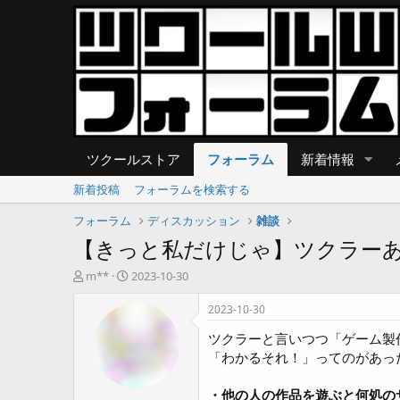
ツクールストア
フォーラム
新着情報
新着投稿
フォーラムを検索する
フォーラム
ディスカッション
雑談
【きっと私だけじゃ】ツクラー
T
開
m**
2023-10-30
h
始
r
日
2023-10-30
e
ツクラーと言いつつ「ゲーム製
a
d
「わかるそれ！」ってのがあっ
s
t
・他の人の作品を遊ぶと何処の