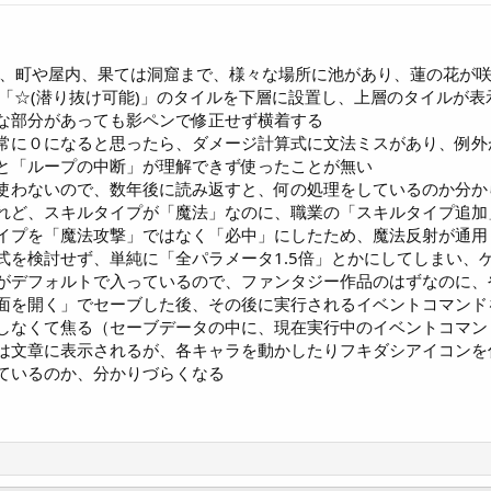
。
で、町や屋内、果ては洞窟まで、様々な場所に池があり、蓮の花が
が「☆(潜り抜け可能)」のタイルを下層に設置し、上層のタイルが
な部分があっても影ペンで修正せず横着する
常に０になると思ったら、ダメージ計算式に文法ミスがあり、例外
と「ループの中断」が理解できず使ったことが無い
使わないので、数年後に読み返すと、何の処理をしているのか分か
れど、スキルタイプが「魔法」なのに、職業の「スキルタイプ追加
イプを「魔法攻撃」ではなく「必中」にしたため、魔法反射が通用
式を検討せず、単純に「全パラメータ1.5倍」とかにしてしまい、
がデフォルトで入っているので、ファンタジー作品のはずなのに、
面を開く」でセーブした後、その後に実行されるイベントコマンド
なくて焦る（セーブデータの中に、現在実行中のイベントコマン
は文章に表示されるが、各キャラを動かしたりフキダシアイコンを
ているのか、分かりづらくなる