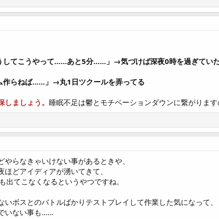
うしてこうやって……あと5分……」→気づけば深夜0時を過ぎてい
ム作らねば……」→丸1日ツクールを弄ってる
保しましょう。
睡眠不足は鬱とモチベーションダウンに繋がります
どやらなきゃいけない事があるときや、
夜ほどアイディアが湧いてきて、
何も出てこなくなるというやつですね。
ないボスとのバトルばかりテストプレイして作業した気になって、
でいない事も……