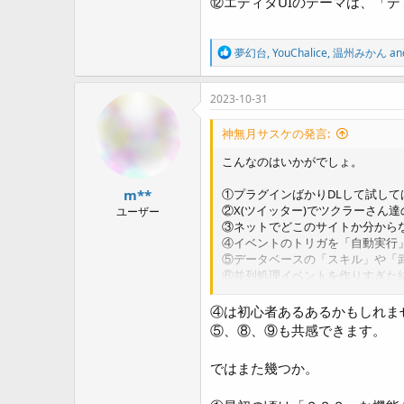
⑫エディタUIのテーマは、「
R
夢幻台
,
YouChalice
,
温州みかん
and
e
a
c
2023-10-31
t
i
神無月サスケの発言:
o
n
こんなのはいかがでしょ。
s
:
m**
①プラグインばかりDLして試し
②X(ツイッター)でツクラーさん
ユーザー
③ネットでどこのサイトか分から
④イベントのトリガを「自動実行
⑤データベースの「スキル」や「
⑥並列処理イベントを作りすぎた
⑦トリアコンタンさん作の「ピク
⑧バトルで必殺技を使う時、カッ
④は初心者あるあるかもしれま
⑨プラグインを一度に一気に入れ
⑤、⑧、⑨も共感できます。
⑩ツクールMVで、プロジェクト
⑪みなみよつばさんに自分のゲー
ではまた幾つか。
⑫エディタUIのテーマは、「デ