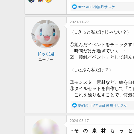
R
m**
and
神無月サスケ
e
a
c
2023-11-27
t
i
（↓きっと私だけじゃない？）
o
n
①組んだイベントをチェックす
s
:
時間だけが過ぎていく…；
ドッ〇君
②「接触イベント」として組ん
ユーザー
（↓たぶん私だけ？）
③モンスター素材など、絵を自
④タイルセットを自作して「こ
これを繰り返すことで、何処に
R
夢幻台
,
m**
and
神無月サスケ
e
a
c
2024-05-17
t
i
・そ の 素 材 も っ と
o