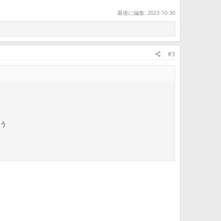
最後に編集:
2023-10-30
#3
う
てしまう。
てしまう
F9が使えないなどの問題に遭遇