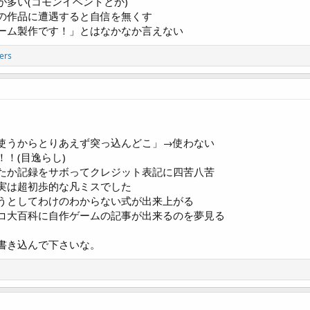
多い(コモンイベントとか)
の作品に遭遇すると自信を無くす
ーム製作です！」とはなかなか言えない
ers
使うからとりあえず突っ込んどこ」→使わない
！(目逸らし)
たか記録をサボってクレジット表記に四苦八苦
実は超初歩的な凡ミスでした
うとしてわけのわからない式が出来上がる
コ大百科に自作ゲームの記事が出来るのを夢見る
書き込んで下さいな。