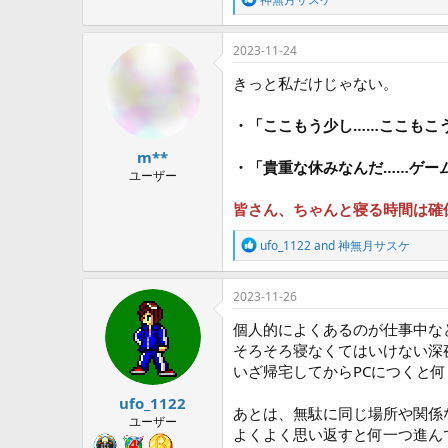
e
a
c
2023-11-24
t
i
きっと私だけじゃない。
o
n
・「ここもう少し……ここもこ
s
:
m**
・「貴重な休みなんだ……ゲー
ユーザー
皆さん、ちゃんと寝る時間は確
R
ufo_1122
and
神無月サスケ
e
a
c
2023-11-26
t
i
個人的によくあるのが仕事中な
o
そろそろ寝なくてはいけない深
n
いざ帰宅してからPCにつくと
s
:
ufo_1122
あとは、無駄に同じ場所や関係
ユーザー
よくよく思い返すと何一つ進ん