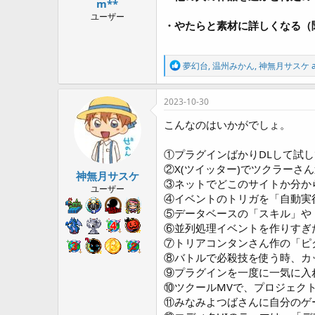
m**
a
r
ユーザー
・やたらと素材に詳しくなる（
t
e
r
R
夢幻台
,
温州みかん
,
神無月サスケ
a
e
a
c
2023-10-30
t
i
こんなのはいかがでしょ。
o
n
①プラグインばかりDLして試
s
:
②X(ツイッター)でツクラー
神無月サスケ
③ネットでどこのサイトか分か
ユーザー
④イベントのトリガを「自動実
⑤データベースの「スキル」や
⑥並列処理イベントを作りすぎ
⑦トリアコンタンさん作の「ピ
⑧バトルで必殺技を使う時、カ
⑨プラグインを一度に一気に入
⑩ツクールMVで、プロジェク
⑪みなみよつばさんに自分のゲ