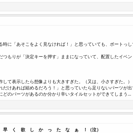
る時に「あそこをよく見なければ！」と思っていても、ボートっし
だつもりが「決定キーを押す」ままになっていて、配置したイベン
作して表示したら想像よりも大きすぎた。（又は、小さすぎた。）
れだけあれば組めるだろう！」と思っていたら足りないパーツが出
どのパーツがあるのか分かり辛いタイルセットができてしまう…
 早 く 欲 し か っ た な ぁ ！（泣）