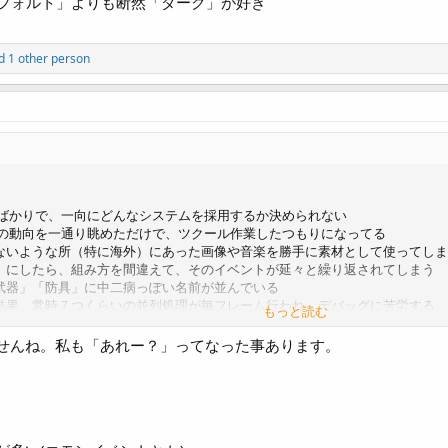
デフォルト」よりも断然「ダーク」が好き
 1 other person
てばかりで、一向にどんなシステムを採用するか決められない
達の動向を一通り眺めただけで、ツクール作業したつもりになってる
ないような所（特に海外）にあった画像や音楽を勝手に素材として使ってしま
」にしたら、組み方を間違えて、そのイベントが延々と繰り返されてしまう
武器」「防具」に中二病っぽい名前が並んでいる
結果、常時７つくらいの並列処理が毎フレーム行われ、デバッグに苦労する
もっと読む
チャのボタン化プラグイン」をやたら多用する
トインを表示。しかも作者自身がそれに酔いしれ、何度もテストプレイして見
せんね。私も「あれー？」ってなった事あります。
すぎた結果、どのプラグイン同士が競合を起こしているのか、解決不能になっ
のコアスクリプトを更新しないままシステムだけをバージョンアップした結果、
ムを動画で紹介してもらうのが夢
フォルト」よりも断然「ダーク」が好き