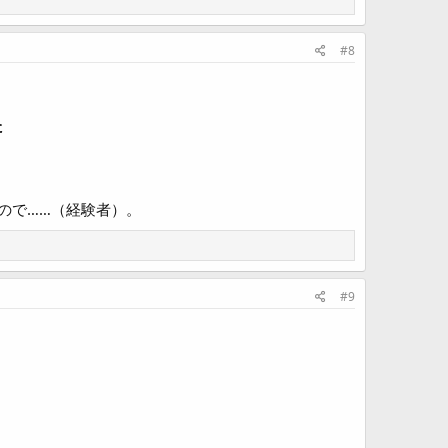
#8
た
ので……（経験者）。
#9