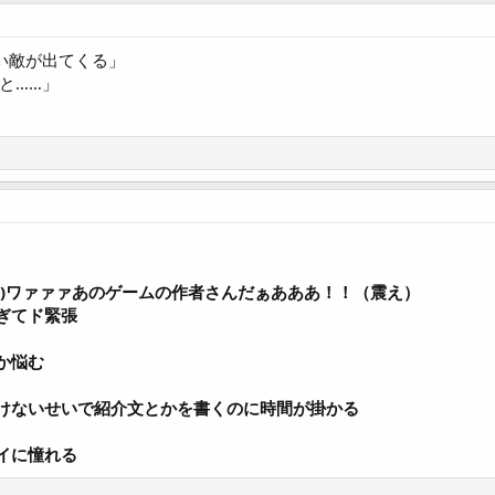
強い敵が出てくる」
と……」
頃)ワァァァあのゲームの作者さんだぁあああ！！（震え）
ぎてド緊張
か悩む
けないせいで紹介文とかを書くのに時間が掛かる
イに憧れる