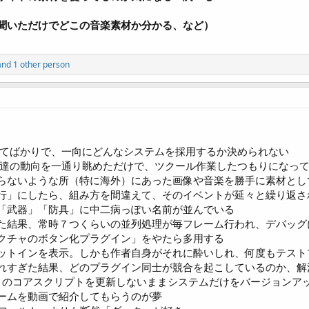
聞いただけでどこの音楽素材か分かる、など）
nd 1 other person
してばかりで、一向にどんなシステムを採用するか決められない
さん達の動向を一通り眺めただけで、ツクール作業したつもりになっ
らないような所（特に海外）にあった画像や音楽を勝手に素材とし
行」にしたら、組み方を間違えて、そのイベントが延々と繰り返さ
「武器」「防具」に中二病っぽい名前が並んでいる
た結果、常時７つくらいの並列処理が毎フレーム行われ、デバッグ
クチャのボタン化プラグイン」をやたら多用する
ットインを表示。しかも作者自身がそれに酔いしれ、何度もテスト
れすぎた結果、どのプラグイン同士が競合を起こしているのか、解
トのコアスクリプトを更新しないままシステムだけをバージョンアッ
ームを動画で紹介してもらうのが夢