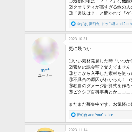
①最初の頃は「？？？」な機能が
②クオリティが高すぎる他の人
③「趣味は？」と聞かれて「ゲ
R
ゆずき
,
夢幻台
,
ドッ〇君
and 2 oth
e
a
c
2023-10-31
t
i
更に幾つか
o
n
①いい素材発見した時「いつか
s
:
②素材の課金額？覚えてません！
m**
③どこから入手した素材を使っ
ユーザー
④不具合の原因がわからん！→
⑤独自のダメージ計算式を作ろ
⑥ピクシブ百科事典とかニコニ
まだまだ募集中です。お気軽に
R
夢幻台
and
YouChalice
e
a
c
2023-11-14