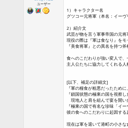
ユーザー
1）キャラクター名
グツコー元将軍（本名：イーヴリン・
2）紹介文
武芸が物を言う軍事帝国の元将
現役の際は『軍は食なり』をモ
『美食将軍』との異名を持つ斧
食へのこだわりが強い変人で、
主人公たちに協力してくれる人
[以下、補足の詳細文]
『軍の糧食が粗悪だったために
『鎖国状態の極東の国を視察し
現地人と肩を組んで宴を開い
『極東の国で有名な珍味「イー
彼の食へのこだわりに起因する
現在は軍を退いて港町の小さな