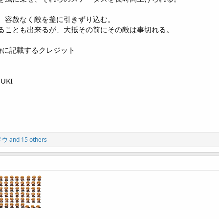
、容赦なく敵を釜に引きずり込む。
ることも出来るが、大抵その前にその敵は事切れる。
時に記載するクレジット
ZUKI
ドウ
and 15 others