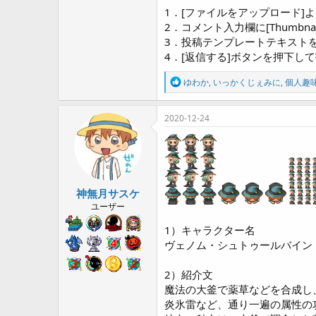
1．[ファイルをアップロード]
2．コメント入力欄に[Thumb
3．投稿テンプレートテキスト
4．[返信する]ボタンを押下し
R
ゆわか
,
いっかくじぇみに
,
個人趣
e
a
c
2020-12-24
t
i
o
n
s
:
神無月サスケ
ユーザー
1）キャラクター名
ヴェノム・シュトゥールバイン
2）紹介文
魔法の大釜で薬草などを合成し
炎氷雷など、通り一遍の属性の