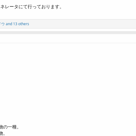
ェネレータにて行っております。
ドウ
and 13 others
物の一種。
物。