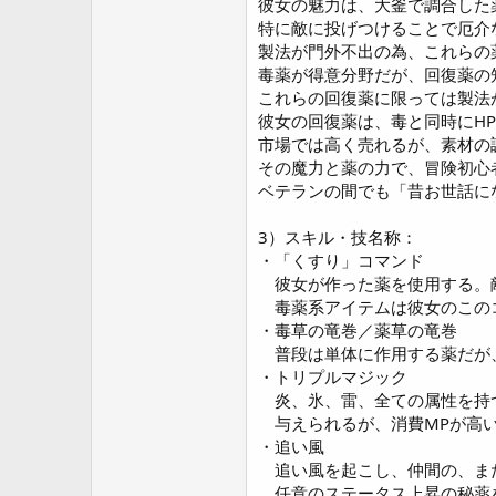
彼女の魅力は、大釜で調合した
特に敵に投げつけることで厄介
製法が門外不出の為、これらの
毒薬が得意分野だが、回復薬の
これらの回復薬に限っては製法
彼女の回復薬は、毒と同時にH
市場では高く売れるが、素材の
その魔力と薬の力で、冒険初心
ベテランの間でも「昔お世話に
3）スキル・技名称：
・「くすり」コマンド
彼女が作った薬を使用する。
毒薬系アイテムは彼女のこの
・毒草の竜巻／薬草の竜巻
普段は単体に作用する薬だが
・トリプルマジック
炎、氷、雷、全ての属性を持
与えられるが、消費MPが高い
・追い風
追い風を起こし、仲間の、ま
任意のステータス上昇の秘薬