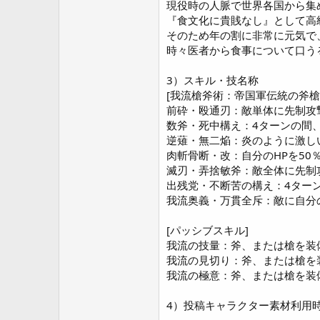
現役時の人脈で世界各国から集
『食文化に貴賎なし』として高
そのため年の割に非常に元気で
時々医者から食事について口う
3）スキル・技名称
[我流槍斧術：帝国軍伝統の斧
前砕・殴通刃：敵単体に先制攻
数斧・死中構え：4ターンの間
逆薙・無二焔：炎のように激し
肉斬骨断・改：自分のHPを5
滅刃・弄捨敏斧：敵全体に先制
出残党・不断苦の構え：4ター
我流奥義・万貫全斥：敵に自分
[パッシブスキル]
我流の技量：斧、または槍を装備
我流の見切り：斧、または槍を装
我流の極意：斧、または槍を装備
4）投稿キャラクター素材利用時に