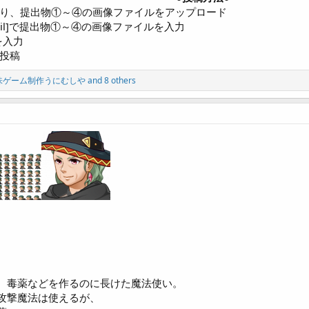
より、提出物①～④の画像ファイルをアップロード
nail]で提出物①～④の画像ファイルを入力
を入力
て投稿
味ゲーム制作うにむしや
and 8 others
、毒薬などを作るのに長けた魔法使い。
攻撃魔法は使えるが、