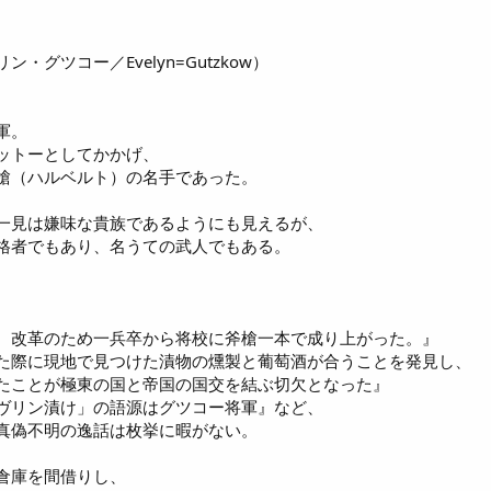
グツコー／Evelyn=Gutzkow）
軍。
ットーとしてかかげ、
槍（ハルベルト）の名手であった。
一見は嫌味な貴族であるようにも見えるが、
格者でもあり、名うての武人でもある。
、改革のため一兵卒から将校に斧槍一本で成り上がった。』
た際に現地で見つけた漬物の燻製と葡萄酒が合うことを発見し、
たことが極東の国と帝国の国交を結ぶ切欠となった』
ヴリン漬け」の語源はグツコー将軍』など、
真偽不明の逸話は枚挙に暇がない。
倉庫を間借りし、