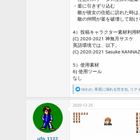
・釜に引きずり込む
敵が彼女の住処に訪れた時は
敵の仲間が釜を破壊して助け
4）投稿キャラクター素材利用
(C) 2020-2021 神無月サスケ
英語環境では、以下。
(C) 2020-2021 Sasuke KANNA
5）使用素材
6) 使用ツール
なし
R
ゆわか
,
草原に溺れる空き缶
,
リク
e
a
c
2020-12-25
t
i
o
n
s
:
ufo_1122