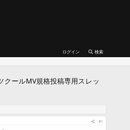
ログイン
検索
GツクールMV規格投稿専用スレッ
#1