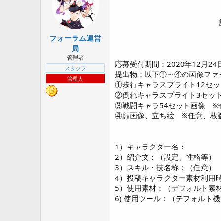
s
t
a
r
t
フォーラム運営
e
局
r
管理者
応募受付期間：2020年12月24日
スタッフ
提出物：以下①～④の画像ファ
管理人
①歩行キャラスプライト12セッ
②倒れキャラスプライト3セッ
③戦闘キャラ54セット画像 ※
④顔画像、立ち絵 ※任意、枚
1）キャラクター名：
2）紹介文：（設定、性格等）
3）スキル・技名称：（任意）
4）投稿キャラクター素材利用時に
5）使用素材：（デフォルト素
6) 使用ツール：（デフォルト