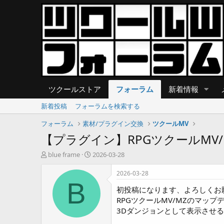
ツクールストア
フォーラム
新着情報
新着投稿
フォーラムを検索する
フォーラム
素材/プラグイン交換
ツクールMV
【プラグイン】RPGツクールMV
T
開
blue frame
2026-03-28
h
始
r
日
2026-03-28
e
B
初投稿になります、よろしくお
a
d
RPGツクールMV/MZのマップデー
s
3Dダンジョンとして表示させ
t