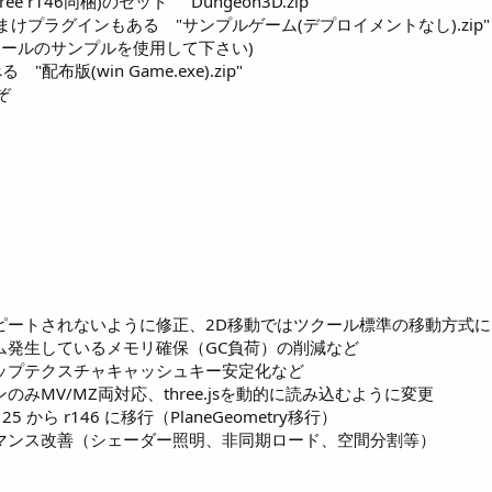
r146同梱)のセット "Dungeon3D.zip"
けプラグインもある "サンプルゲーム(デプロイメントなし).zip"
ツールのサンプルを使用して下さい)
布版(win Game.exe).zip"
ぞ
.3] 靴音がリピートされないように修正、2D移動ではツクール標準の移動方
] 毎フレーム発生しているメモリ確保（GC負荷）の削減など
] ビットマップテクスチャキャッシュキー安定化など
 プラグインのみMV/MZ両対応、three.jsを動的に読み込むように変更
e.js r125 から r146 に移行（PlaneGeometry移行）
0] パフォーマンス改善（シェーダー照明、非同期ロード、空間分割等）