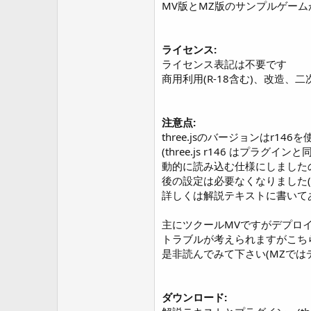
MV版とMZ版のサンプルゲー
ライセンス:
ライセンス表記は不要です
商用利用(R-18含む)、改造、
注意点:
three.jsのバージョンはr14
(three.js r146 はプラグイ
動的に読み込む仕様にしましたのでjs
後の設定は必要なくなりました(i
詳しくは解説テキストに書いて
主にツクールMVですがデプロ
トラブルが考えられますがこち
是非読んでみて下さい(MZでは
ダウンロード: