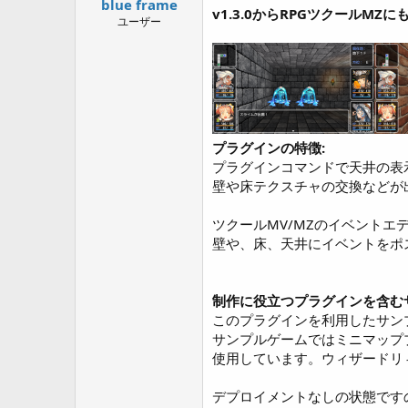
blue frame
a
v1.3.0からRPGツクールM
r
ユーザー
t
e
r
プラグインの特徴:
プラグインコマンドで天井の表
壁や床テクスチャの交換などが
ツクールMV/MZのイベントエ
壁や、床、天井にイベントをポ
制作に役立つプラグインを含む
このプラグインを利用したサン
サンプルゲームではミニマップ
使用しています。ウィザードリ
デプロイメントなしの状態です