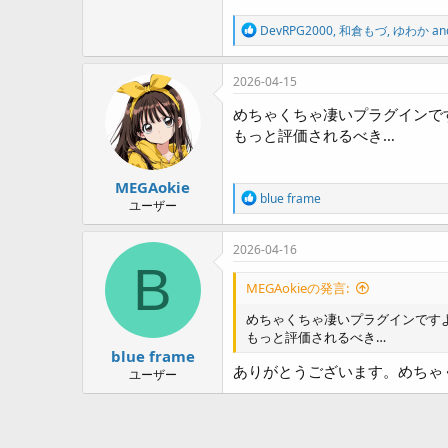
R
DevRPG2000
,
和倉もづ
,
ゆわか
and
e
a
c
2026-04-15
t
i
めちゃくちゃ凄いプラグインで
o
もっと評価されるべき…
n
s
:
MEGAokie
R
blue frame
ユーザー
e
a
c
2026-04-16
t
B
i
MEGAokieの発言:
o
n
めちゃくちゃ凄いプラグインです
s
もっと評価されるべき…
:
blue frame
ありがとうございます。めちゃ
ユーザー