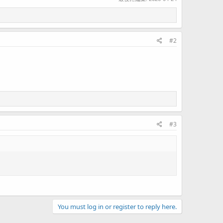
#2
#3
You must log in or register to reply here.