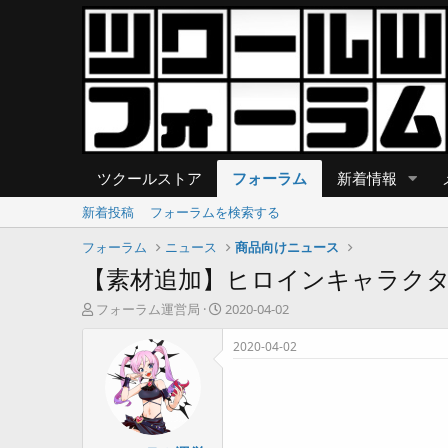
ツクールストア
フォーラム
新着情報
新着投稿
フォーラムを検索する
フォーラム
ニュース
商品向けニュース
【素材追加】ヒロインキャラクタ
T
開
フォーラム運営局
2020-04-02
h
始
r
日
2020-04-02
e
a
d
s
t