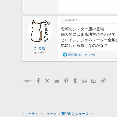
2020-04-11
念願のシスター服の登場
個人的にはまる坊主に合わせて
ヒロイン、ジェネレーター全般
気にしたら負けなのかな？
たまな
ユーザー
R
真価魔禍(マカマカ)
e
a
c
t
i
o
Facebook
X (Twitter)
Reddit
Pinterest
Tumblr
WhatsApp
Eメール
リン
Share:
n
s
:
フォーラム
ニュース
商品向けニュース