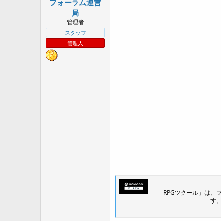
フォーラム運営
a
r
局
t
管理者
e
スタッフ
r
管理人
「RPGツクール」は、
す