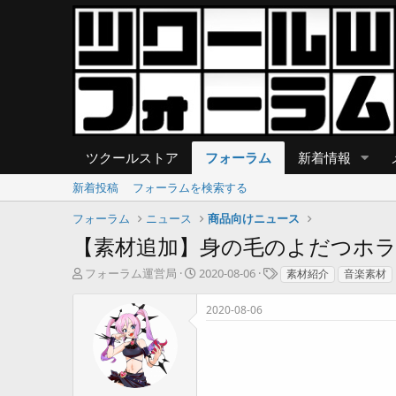
ツクールストア
フォーラム
新着情報
新着投稿
フォーラムを検索する
フォーラム
ニュース
商品向けニュース
【素材追加】身の毛のよだつホラ
T
開
タ
フォーラム運営局
2020-08-06
素材紹介
音楽素材
h
始
グ
r
日
2020-08-06
e
a
d
s
t