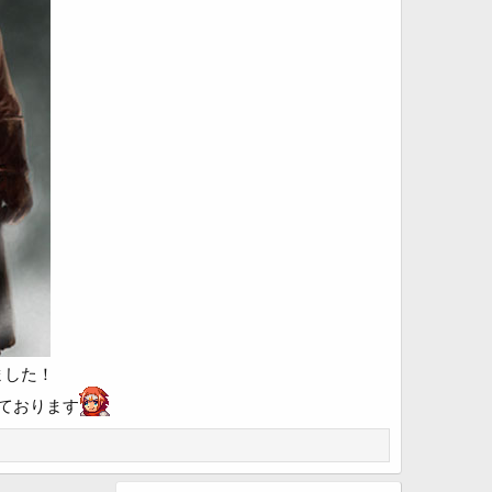
ました！
ております