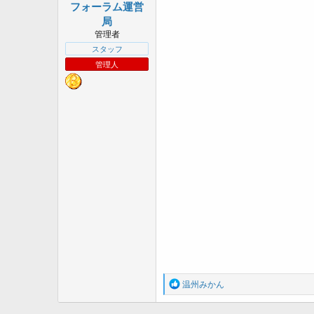
a
フォーラム運営
r
局
t
管理者
e
スタッフ
r
管理人
R
温州みかん
e
a