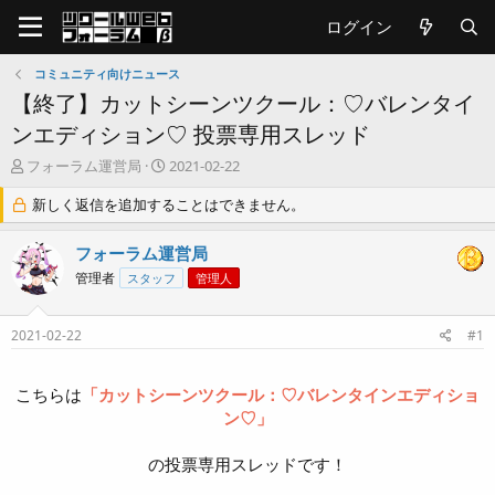
ログイン
コミュニティ向けニュース
【終了】カットシーンツクール：♡バレンタイ
ンエディション♡ 投票専用スレッド
T
開
フォーラム運営局
2021-02-22
h
始
r
新しく返信を追加することはできません。
日
e
a
フォーラム運営局
d
管理者
スタッフ
管理人
s
t
a
2021-02-22
#1
r
t
e
こちらは
「カットシーンツクール：♡バレンタインエディショ
r
ン♡」
の投票専用スレッドです！