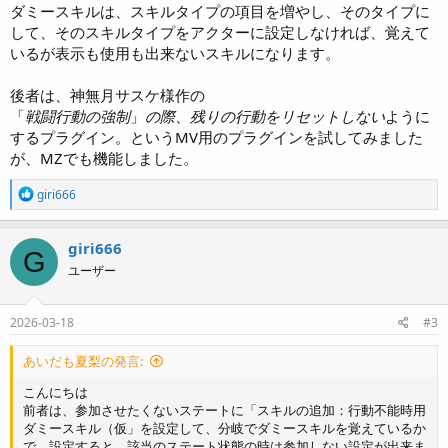
ダミースキルは、スキルタイプの項目を増やし、そのタイプに
して、そのスキルタイプをアクターに設定しなければ、覚えて
いるが表示も使用も出来ないスキルになります。
後者は、神無月サスケ様作の
「
戦闘行動の強制
」
の際
、
残りの行動をリセットしない
ように
するプラグイン。というMV用のプラグインを試してみました
が、MZでも機能しました。
R
giri666
e
a
c
giri666
G
t
ユーザー
i
o
n
s
2026-03-18
#3
:
あいだも夏梨の発言:
こんにちは
前者は、参加させたくないステートに「スキルの追加：行動不能時用
ダミースキル（仮」を設定して、分岐でダミースキルを覚えているか
で、設定すると、該当のステート状態の時は参加しない設定が出来ま