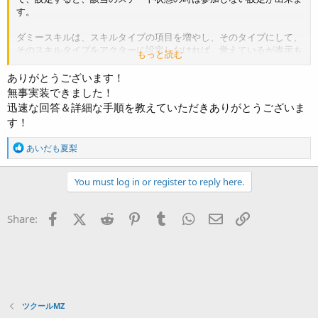
す。
ダミースキルは、スキルタイプの項目を増やし、そのタイプにして、
そのスキルタイプをアクターに設定しなければ、覚えているが表示も
もっと読む
使用も出来ないスキルになります。
ありがとうございます！
後者は、神無月サスケ様作の
無事実装できました！
「
戦闘行動の強制
」
の際
、
残りの行動をリセットしない
ようにするプ
迅速な回答＆詳細な手順を教えていただきありがとうございま
ラグイン。というMV用のプラグインを試してみましたが、MZでも機
す！
能しました。
R
あいだも夏梨
e
a
c
You must log in or register to reply here.
t
i
o
Facebook
X (Twitter)
Reddit
Pinterest
Tumblr
WhatsApp
Eメール
リンク
Share:
n
s
:
ツクールMZ