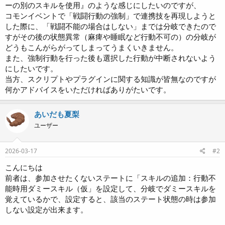
ーの別のスキルを使用』のような感じにしたいのですが、
コモンイベントで「戦闘行動の強制」で連携技を再現しようと
した際に、「戦闘不能の場合はしない」までは分岐できたので
すがその後の状態異常（麻痺や睡眠など行動不可の）の分岐が
どうもこんがらがってしまってうまくいきません。
また、強制行動を行った後も選択した行動が中断されないよう
にしたいです。
当方、スクリプトやプラグインに関する知識が皆無なのですが
何かアドバイスをいただければありがたいです。
あいだも夏梨
ユーザー
2026-03-17
#2
こんにちは
前者は、参加させたくないステートに「スキルの追加：行動不
能時用ダミースキル（仮」を設定して、分岐でダミースキルを
覚えているかで、設定すると、該当のステート状態の時は参加
しない設定が出来ます。