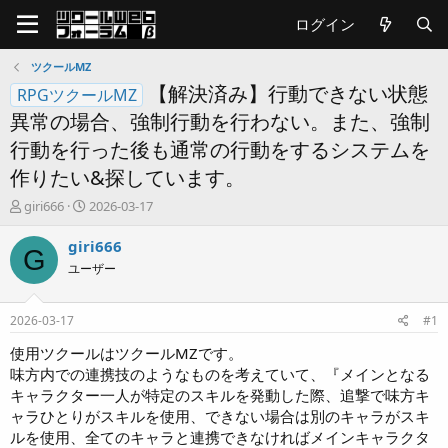
ログイン
ツクールMZ
【解決済み】行動できない状態
RPGツクールMZ
異常の場合、強制行動を行わない。また、強制
行動を行った後も通常の行動をするシステムを
作りたい&探しています。
T
開
giri666
2026-03-17
h
始
r
日
giri666
G
e
ユーザー
a
d
s
2026-03-17
#1
t
a
使用ツクールはツクールMZです。
r
味方内での連携技のようなものを考えていて、『メインとなる
t
キャラクター一人が特定のスキルを発動した際、追撃で味方キ
e
ャラひとりがスキルを使用、できない場合は別のキャラがスキ
r
ルを使用、全てのキャラと連携できなければメインキャラクタ