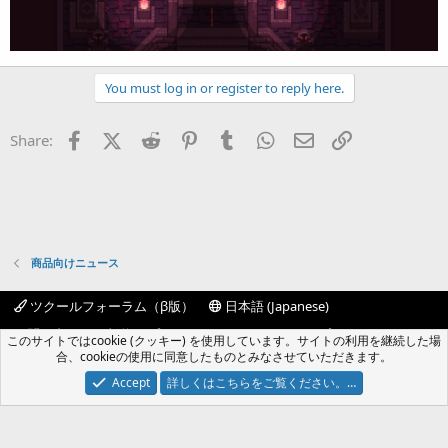
You must log in or register to reply here.
Facebook
X (Twitter)
Reddit
Pinterest
Tumblr
WhatsApp
Eメール
リンク
Share:
商品向けニュース
ツクールフォーラム（β版）
日本語 (Japanese)
お問い合わせ
規約
プライバシーポリシー
ヘルプ
このサイトではcookie (クッキー) を使用しています。サイトの利用を継続した場
フォーラムトップ
R
合、cookieの使用に同意したものとみなさせていただきます。
S
S
Accept
詳しくはこちらをご覧ください。…
®
Community platform by XenForo
© 2010-2024 XenForo Ltd.