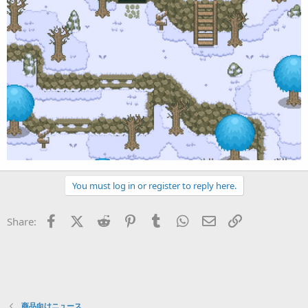
You must log in or register to reply here.
Facebook
X (Twitter)
Reddit
Pinterest
Tumblr
WhatsApp
Eメール
リンク
Share:
商品向けニュース