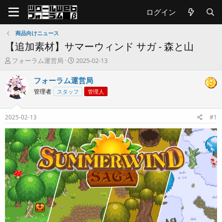
ログイン
商品向けニュース
【追加素材】サマーウィンド サガ - 森と山
T
開
フォーラム運営局
2025-02-13
h
始
r
日
フォーラム運営局
e
管理者
スタッフ
管理人
a
d
s
2025-02-13
#1
t
a
r
t
e
r