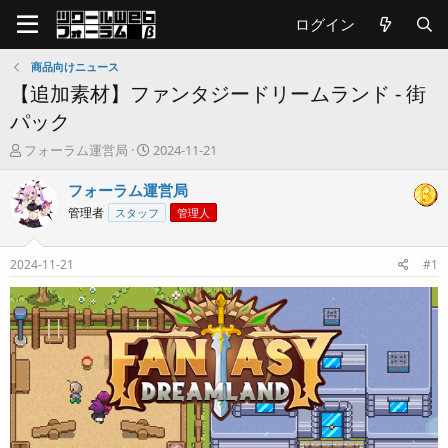
ログイン
商品向けニュース
【追加素材】ファンタジードリームランド - 街
パック
T
開
フォーラム運営局
2024-11-21
h
始
r
日
フォーラム運営局
e
管理者
スタッフ
管理人
a
d
s
2024-11-21
#1
t
a
r
t
e
r