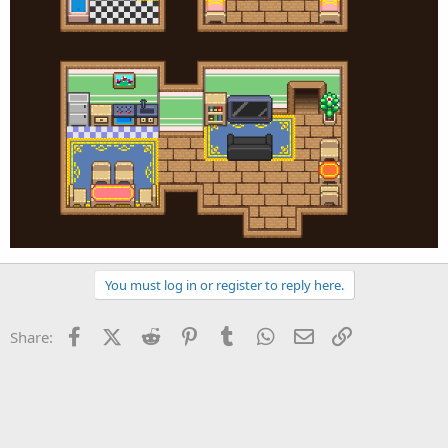
You must log in or register to reply here.
Facebook
X (Twitter)
Reddit
Pinterest
Tumblr
WhatsApp
Eメール
リンク
Share: