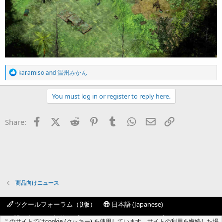
R
karamiso
and
温州みかん
e
a
c
You must log in or register to reply here.
t
i
o
Facebook
X (Twitter)
Reddit
Pinterest
Tumblr
WhatsApp
Eメール
リンク
Share:
n
s
:
商品向けニュース
ツクールフォーラム（β版）
日本語 (Japanese)
お問い合わせ
規約
プライバシーポリシー
ヘルプ
このサイトではcookie (クッキー) を使用しています。サイトの利用を継続した場