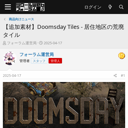
ログイン
商品向けニュース
【追加素材】Doomsday Tiles - 居住地区の荒廃
タイル
T
開
フォーラム運営局
2025-04-17
h
始
r
日
フォーラム運営局
e
管理者
スタッフ
管理人
a
d
s
2025-04-17
#1
t
a
r
t
e
r